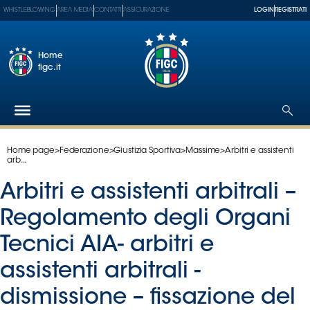
WHISTLEBLOWING
AREA MEDIA
CONTATTI
ASSICURAZIONE
LOGIN
REGISTRATI
Home
figc.it
Home page
>
Federazione
>
Giustizia Sportiva
>
Massime
>
Arbitri e assistenti
Federazione
arb...
Nazionali
Arbitri e assistenti arbitrali –
Partner
Tecnici
Regolamento degli Organi
SGS
Tecnici AIA- arbitri e
Paralimpico
assistenti arbitrali -
Serie
A
dismissione – fissazione del
Women