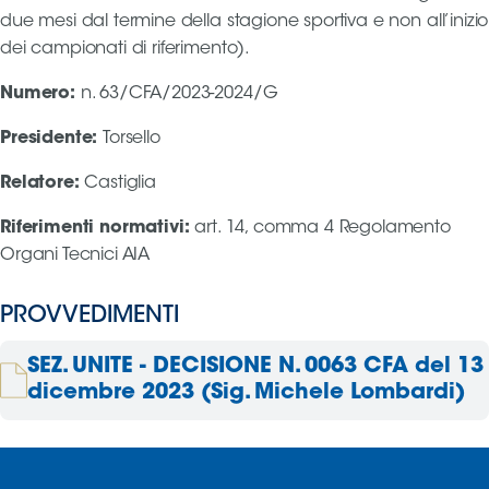
due mesi dal termine della stagione sportiva e non all’inizio
dei campionati di riferimento).
Area
Media
Numero
:
n. 63/CFA/2023-2024/G
Presidente
:
Torsello
Contatti
Relatore
:
Castiglia
Assicurazione
Riferimenti normativi
:
art. 14, comma 4 Regolamento
Organi Tecnici AIA
Social media
PROVVEDIMENTI
SEZ. UNITE - DECISIONE N. 0063 CFA del 13
dicembre 2023 (Sig. Michele Lombardi)