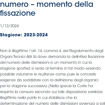
numero – momento della
Serie
B
fissazione
Femminile
Museo
1/12/2024
del
Calcio
Stagione:
2023-2024
Shop
I
partner
Non è illegittimo l’art. 14, comma 4, del Regolamento degli
delle
Organi Tecnici AIA là dove demanda la definitiva fissazione
nazionali
del numero delle dismissioni a un momento in cui la
Assicurazione
stagione sportiva si avvia al termine in tal modo essendo
possibile valutarne le risultanze come pure le concrete
esigenze da soddisfare con la definizione degli organici
per la stagione successiva (Nella specie la Corte ha
Cerca
respinto la censura secondo cui tale disposizione sarebbe
illegittima nella parte in cui stabilisce che la
determinazione del numero delle dismissioni avvenga a soli
Whistleblowing