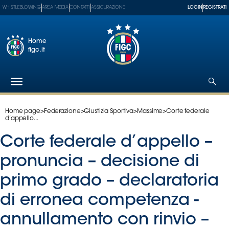
WHISTLEBLOWING
AREA MEDIA
CONTATTI
ASSICURAZIONE
LOGIN
REGISTRATI
Home
figc.it
Home page
>
Federazione
>
Giustizia Sportiva
>
Massime
>
Corte federale
Federazione
d’appello...
Nazionali
Corte federale d’appello –
Partner
Tecnici
pronuncia – decisione di
SGS
primo grado – declaratoria
Paralimpico
di erronea competenza -
Serie
A
annullamento con rinvio –
Women