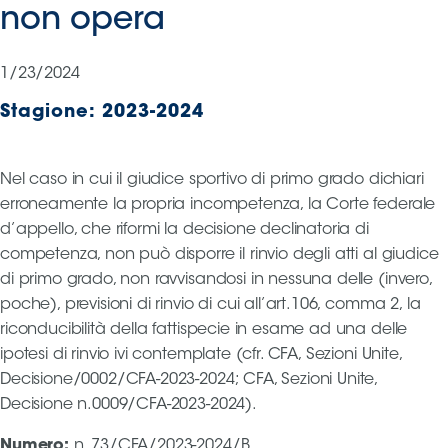
non opera
Serie
B
Femminile
1/23/2024
Museo
Stagione:
2023-2024
del
Calcio
Shop
Nel caso in cui il giudice sportivo di primo grado dichiari
I
erroneamente la propria incompetenza, la Corte federale
partner
d’appello, che riformi la decisione declinatoria di
delle
competenza, non può disporre il rinvio degli atti al giudice
nazionali
di primo grado, non ravvisandosi in nessuna delle (invero,
Assicurazione
poche), previsioni di rinvio di cui all’art.106, comma 2, la
riconducibilità della fattispecie in esame ad una delle
ipotesi di rinvio ivi contemplate (cfr. CFA, Sezioni Unite,
Cerca
Decisione/0002/CFA-2023-2024; CFA, Sezioni Unite,
Decisione n.0009/CFA-2023-2024).
Whistleblowing
Numero
:
n. 73/CFA/2023-2024/B