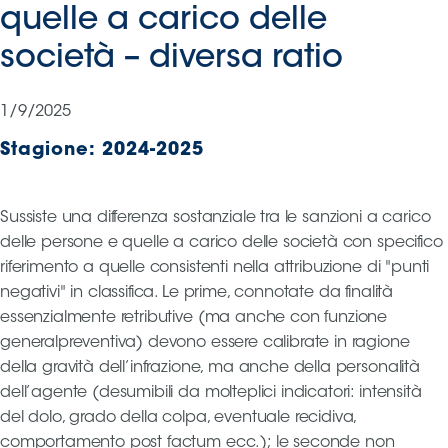
quelle a carico delle
Serie
B
società – diversa ratio
Femminile
Museo
1/9/2025
del
Calcio
Stagione:
2024-2025
Shop
I
partner
Sussiste una differenza sostanziale tra le sanzioni a carico
delle
delle persone e quelle a carico delle società con specifico
nazionali
riferimento a quelle consistenti nella attribuzione di "punti
Assicurazione
negativi" in classifica. Le prime, connotate da finalità
essenzialmente retributive (ma anche con funzione
generalpreventiva) devono essere calibrate in ragione
della gravità dell’infrazione, ma anche della personalità
Cerca
dell’agente (desumibili da molteplici indicatori: intensità
del dolo, grado della colpa, eventuale recidiva,
comportamento post factum ecc.); le seconde non
Whistleblowing