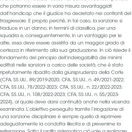
che potranno essere in varia misura avvantaggiati
dall’handicap che il giudice ha decretato nei confronti del
trasgressore. E proprio perché, in tal caso, la sanzione si
traduce in un danno, in termini di classifica, per una
squadra e, conseguentemente, in un vantaggio per le
altre, essa deve essere assistita da un maggior grado di
certezza in riferimento alla sua graduazione. In ciò risiede il
fondamento del principio dell’inderogabilità dei minimi
edittali nelle sanzioni a carico delle società, che è stato
ripetutamente ribadito dalla giurisprudenza della Corte
(CFA, SS.UU., 89/2019-2020; CFA, SS.UU., n. 49/2021-2022;
CFA, SS.UU., 78/2022-2023; CFA, SS.UU., n. 22/2022-2023;
CFA, SS.UU., n. 108/2022-2023; CFA, SS.UU., n. 55/2023-
2024), al quale deve darsi continuità anche nella vicenda
esaminata. L’obiettivo perseguito tramite l’irrogazione di
una sanzione disciplinare è sempre quello di reprimere
adeguatamente la condotta illecita e di prevenirne la
reiterazione. Sotto il profilo sistematico ciò vale a realizzare,