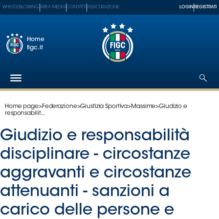
WHISTLEBLOWING
AREA MEDIA
CONTATTI
ASSICURAZIONE
LOGIN
REGISTRATI
Home
figc.it
Home page
>
Federazione
>
Giustizia Sportiva
>
Massime
>
Giudizio e
Federazione
responsabilit...
Nazionali
Giudizio e responsabilità
Partner
Tecnici
disciplinare - circostanze
SGS
aggravanti e circostanze
Paralimpico
attenuanti - sanzioni a
Serie
A
carico delle persone e
Women