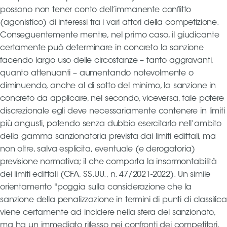
possono non tener conto dell’immanente conflitto
(agonistico) di interessi tra i vari attori della competizione.
Area
Conseguentemente mentre, nel primo caso, il giudicante
Media
certamente può determinare in concreto la sanzione
facendo largo uso delle circostanze – tanto aggravanti,
Contatti
quanto attenuanti – aumentando notevolmente o
diminuendo, anche al di sotto del minimo, la sanzione in
Assicurazione
concreto da applicare, nel secondo, viceversa, tale potere
discrezionale egli deve necessariamente contenere in limiti
Social media
più angusti, potendo senza dubbio esercitarlo nell’ambito
della gamma sanzionatoria prevista dai limiti edittali, ma
non oltre, salva esplicita, eventuale (e derogatoria)
previsione normativa; il che comporta la insormontabilità
dei limiti edittali (CFA, SS.UU., n. 47/2021-2022). Un simile
orientamento "poggia sulla considerazione che la
sanzione della penalizzazione in termini di punti di classifica
viene certamente ad incidere nella sfera del sanzionato,
ma ha un immediato riflesso nei confronti dei competitori,