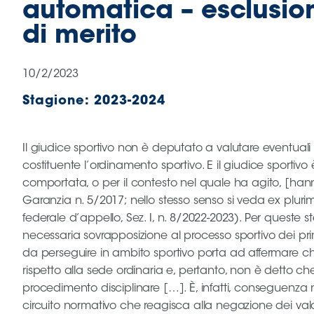
automatica – esclusio
B
Femminile
di merito
Museo
del
Calcio
10/2/2023
Shop
Stagione:
2023-2024
I
partner
delle
Il giudice sportivo non è deputato a valutare eventuali res
nazionali
costituente l’ordinamento sportivo. E il giudice sportiv
Assicurazione
comportata, o per il contesto nel quale ha agito, [hann
Garanzia n. 5/2017; nello stesso senso si veda ex plurim
federale d’appello, Sez. I, n. 8/2022-2023). Per queste
necessaria sovrapposizione al processo sportivo dei prin
Cerca
da perseguire in ambito sportivo porta ad affermare ch
rispetto alla sede ordinaria e, pertanto, non è detto che 
procedimento disciplinare […]. È, infatti, conseguenza 
Whistleblowing
circuito normativo che reagisca alla negazione dei val