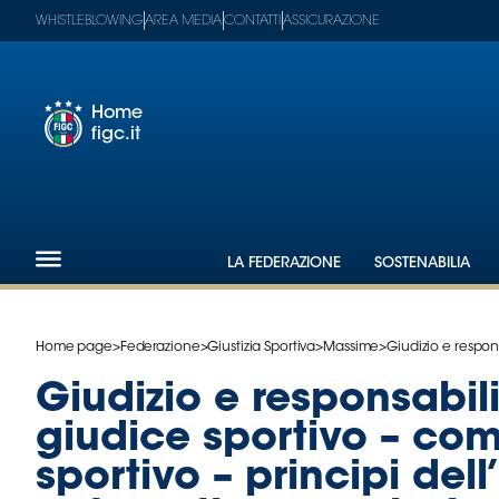
WHISTLEBLOWING
AREA MEDIA
CONTATTI
ASSICURAZIONE
Home
figc.it
Footer
1
Federazione
LA FEDERAZIONE
SOSTENABILIA
Nazionali
Partner
Tecnici
Home page
>
Federazione
>
Giustizia Sportiva
>
Massime
>
Giudizio e responsa
SGS
Paralimpico
Giudizio e responsabili
Serie
giudice sportivo – com
A
Women
sportivo – principi del
Serie