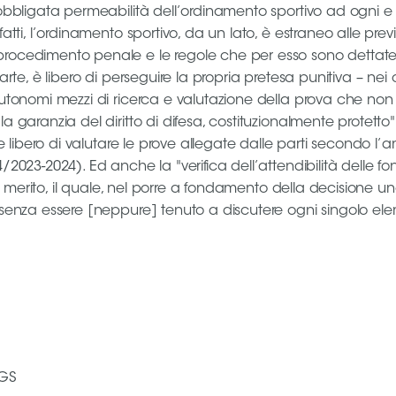
to obbligata permeabilità dell’ordinamento sportivo ad ogni
nfatti, l’ordinamento sportivo, da un lato, è estraneo alle p
procedimento penale e le regole che per esso sono dettate p
tra parte, è libero di perseguire la propria pretesa punitiva – 
 autonomi mezzi di ricerca e valutazione della prova che no
 garanzia del diritto di difesa, costituzionalmente protetto" (
nte libero di valutare le prove allegate dalle parti secondo 
2023-2024). Ed anche la "verifica dell’attendibilità delle fon
e di merito, il quale, nel porre a fondamento della decisione 
o, senza essere [neppure] tenuto a discutere ogni singolo el
CGS