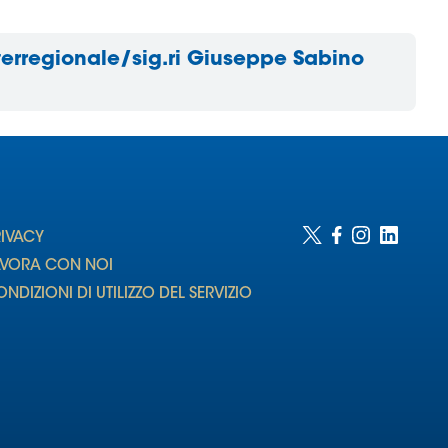
nterregionale/sig.ri Giuseppe Sabino
RIVACY
AVORA CON NOI
NDIZIONI DI UTILIZZO DEL SERVIZIO