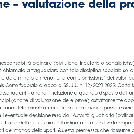
ne – valutazione della p
ponsabilità ordinarie (civilistiche, tributarie o penalistiche).
o è chiamato a traguardare con tale disciplina speciale se le
o determinato o meno] una compromissione" dei valori cui si 
is Corte federale d’appello, SS.UU., n. 12/2021-2022; Corte 
 stesse ragioni – anche in relazione a quando disposto dall’
cipi (anche di valutazione delle prove) astrattamente applica
e una determinata condotta o dichiarazione possa essere "di
l’eventuale decisione resa dall’Autorità giudiziaria [ordinaria
naturale dell’autonomia dell’ordinamento sportivo la capacità
ori del mondo dello sport. Questa premessa, che riassume de