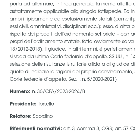
porta ad affermare, in linea generale, la niente affat
Area
astrattamente applicabile alla singola fattispecie. Ed i
ambiti tipicamente ed esclusivamente statali (come il 
Media
essi civili, amministrativi, disciplinari ecc.); esso, d’al
rispetto dei precetti dell’ordinamento settoriale – con
Contatti
propri dell’ordinamento statale, fatta ovviamente salva la
13/2012-2013). Il giudice, in altri termini, è perfettame
Assicurazione
si veda da ultimo Corte federale d’appello, SS.UU., n. 14/
selezione delle risultanze istruttorie affidata al giudic
quello di indicare le ragioni del proprio convinciment
Social media
Corte federale d’appello, Sez. I, n. 5/2020-2021)
Numero
:
n. 36/CFA/2023-2024/B
Presidente
:
Torsello
Relatore
:
Scordino
Riferimenti normativi
:
art. 3, comma 3, CGS; art. 57 