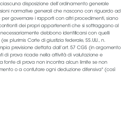
 e ciascuna disposizione dell’ordinamento generale
revisioni normative generali che nascono con riguardo ad
er governare i rapporti con altri procedimenti, siano
nei confronti dei propri appartenenti che si sottraggano al
n necessariamente debbono identificarsi con quelli
ex plurimis Corte di giustizia federale, SS.UU., n.
l’ampia previsione dettata dall’art. 57 CGS (in argomento
ti di prova ricade nella attività di valutazione e
una fonte di prova non incontra alcun limite se non
emento o a confutare ogni deduzione difensiva" (così