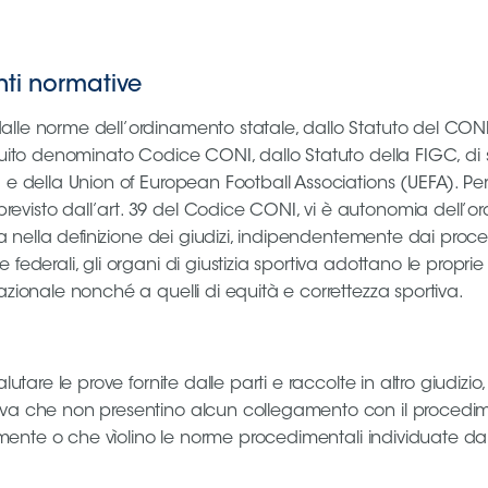
onti normative
lle norme dell’ordinamento statale, dallo Statuto del CONI, d
seguito denominato Codice CONI, dallo Statuto della FIGC, 
) e della Union of European Football Associations (UEFA). Pe
isto dall’art. 39 del Codice CONI, vi è autonomia dell’ordin
va nella definizione dei giudizi, indipendentemente dai proced
ederali, gli organi di giustizia sportiva adottano le proprie d
azionale nonché a quelli di equità e correttezza sportiva.
lutare le prove fornite dalle parti e raccolte in altro giudizi
rova che non presentino alcun collegamento con il procedi
itamente o che vìolino le norme procedimentali individuate d