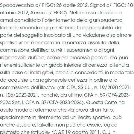
Spadavecchia c/ FIGC; 26 aprile 2012, Signori c/ FIGC; 10
ottobre 2012, Alessio c/ FIGC). Nella stessa direzione è
Area
ormai consolidato l’orientamento della giurisprudenza
Media
federale secondo cui per ritenere la responsabilità da
parte del soggetto incolpato di una violazione disciplinare
Contatti
sportiva «non è necessaria la certezza assoluta della
commissione dell’illecito, né il superamento di ogni
Assicurazione
ragionevole dubbio, come nel processo penale, ma può
ritenersi sufficiente un grado inferiore di certezza, ottenuta
Social media
sulla base di indizi gravi, precisi e concordanti, in modo tale
da acquisire una ragionevole certezza in ordine alla
commissione dell’illecito» (cfr. CFA, SS.UU., n. 19/2020-2021;
n. 105/2020-2021, nonché, da ultimo, CFA n. 59/CFA-2023-
2024 Sez. I, CFA n. 87/CFA-2023-2024). Questa Corte ha
avuto modo di affermare che «la prova di un fatto,
specialmente in riferimento ad un illecito sportivo, può
anche essere e, talvolta, non può che essere, logica
piuttosto che fattuale» (CGF, 19 agosto 2011, C.U. n.