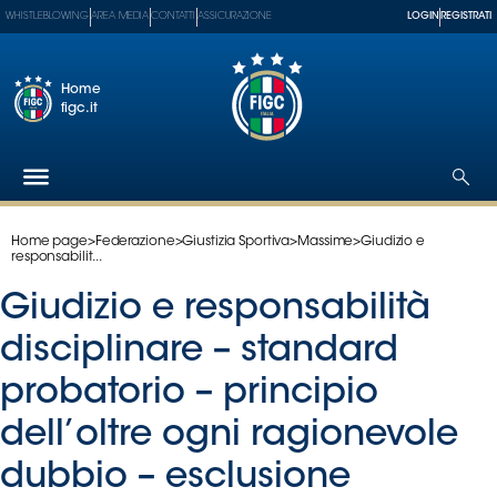
WHISTLEBLOWING
AREA MEDIA
CONTATTI
ASSICURAZIONE
LOGIN
REGISTRATI
Home
figc.it
Home page
>
Federazione
>
Giustizia Sportiva
>
Massime
>
Giudizio e
Federazione
responsabilit...
Nazionali
Giudizio e responsabilità
Partner
Tecnici
disciplinare – standard
SGS
probatorio – principio
Paralimpico
dell’oltre ogni ragionevole
Serie
A
dubbio – esclusione
Women