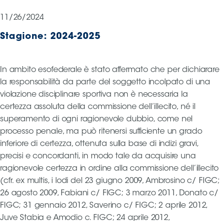
Serie
11/26/2024
B
Femminile
Stagione:
2024-2025
Museo
del
Calcio
In ambito esofederale è stato affermato che per dichiarare
Shop
la responsabilità da parte del soggetto incolpato di una
I
violazione disciplinare sportiva non è necessaria la
partner
certezza assoluta della commissione dell’illecito, né il
delle
superamento di ogni ragionevole dubbio, come nel
nazionali
processo penale, ma può ritenersi sufficiente un grado
Assicurazione
inferiore di certezza, ottenuta sulla base di indizi gravi,
precisi e concordanti, in modo tale da acquisire una
ragionevole certezza in ordine alla commissione dell’illecito
(cfr. ex multis, i lodi del 23 giugno 2009, Ambrosino c/ FIGC;
Cerca
26 agosto 2009, Fabiani c/ FIGC; 3 marzo 2011, Donato c/
FIGC; 31 gennaio 2012, Saverino c/ FIGC; 2 aprile 2012,
Juve Stabia e Amodio c. FIGC; 24 aprile 2012,
Whistleblowing