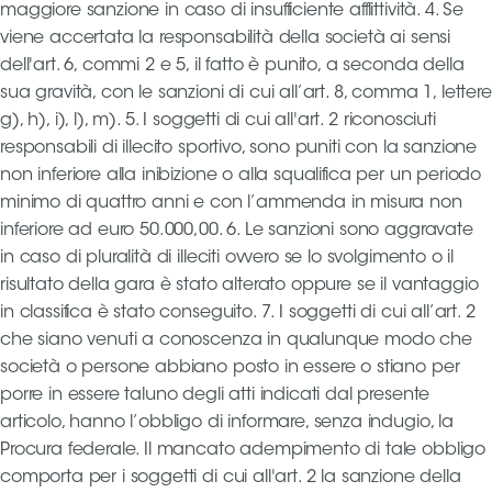
maggiore sanzione in caso di insufficiente afflittività. 4. Se
viene accertata la responsabilità della società ai sensi
dell'art. 6, commi 2 e 5, il fatto è punito, a seconda della
sua gravità, con le sanzioni di cui all’art. 8, comma 1, lettere
g), h), i), l), m). 5. I soggetti di cui all'art. 2 riconosciuti
responsabili di illecito sportivo, sono puniti con la sanzione
non inferiore alla inibizione o alla squalifica per un periodo
minimo di quattro anni e con l’ammenda in misura non
inferiore ad euro 50.000,00. 6. Le sanzioni sono aggravate
in caso di pluralità di illeciti ovvero se lo svolgimento o il
risultato della gara è stato alterato oppure se il vantaggio
in classifica è stato conseguito. 7. I soggetti di cui all’art. 2
che siano venuti a conoscenza in qualunque modo che
società o persone abbiano posto in essere o stiano per
porre in essere taluno degli atti indicati dal presente
articolo, hanno l’obbligo di informare, senza indugio, la
Procura federale. Il mancato adempimento di tale obbligo
comporta per i soggetti di cui all'art. 2 la sanzione della