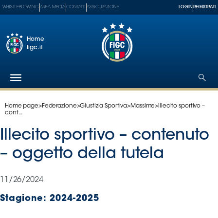
WHISTLEBLOWING
AREA MEDIA
CONTATTI
ASSICURAZIONE
LOGIN
REGISTRATI
Home
figc.it
Home page
>
Federazione
>
Giustizia Sportiva
>
Massime
>
Illecito sportivo –
Federazione
cont...
Nazionali
Illecito sportivo – contenuto
Partner
Tecnici
– oggetto della tutela
SGS
Paralimpico
11/26/2024
Serie
Stagione:
2024-2025
A
Women