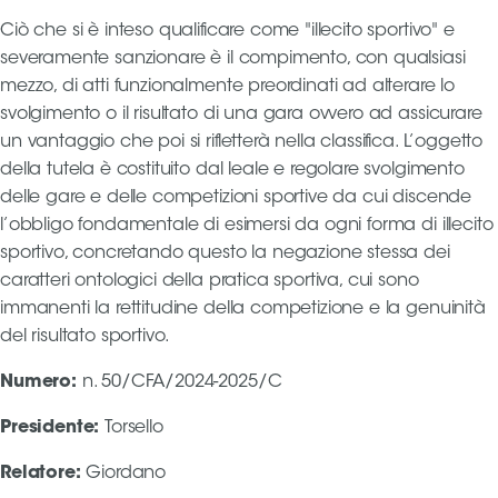
Serie
Ciò che si è inteso qualificare come "illecito sportivo" e
B
severamente sanzionare è il compimento, con qualsiasi
Femminile
mezzo, di atti funzionalmente preordinati ad alterare lo
Museo
svolgimento o il risultato di una gara ovvero ad assicurare
del
un vantaggio che poi si rifletterà nella classifica. L’oggetto
Calcio
della tutela è costituito dal leale e regolare svolgimento
Shop
delle gare e delle competizioni sportive da cui discende
I
l’obbligo fondamentale di esimersi da ogni forma di illecito
partner
sportivo, concretando questo la negazione stessa dei
delle
caratteri ontologici della pratica sportiva, cui sono
nazionali
immanenti la rettitudine della competizione e la genuinità
Assicurazione
del risultato sportivo.
Numero
:
n. 50/CFA/2024-2025/C
Cerca
Presidente
:
Torsello
Relatore
:
Giordano
Whistleblowing