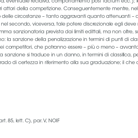
 colpa, eventuale recidiva, comportamento post factum ecc.
i vari attori della competizione. Conseguentemente mentre, n
o delle circostanze – tanto aggravanti quanto attenuanti
 nel secondo, viceversa, tale potere discrezionale egli deve
 sanzionatoria prevista dai limiti edittali, ma non oltre, s
o: la sanzione della penalizzazione in termini di punti di cl
dei competitori, che potranno essere – più o meno – avvant
o, la sanzione si traduce in un danno, in termini di classif
ado di certezza in riferimento alla sua graduazione; il che co
t. 85, lett. C), par. V, NOIF