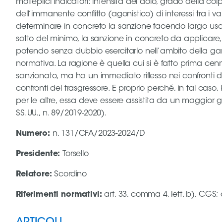
molteplici indicatori: intensità del dolo, grado della
dell’immanente conflitto (agonistico) di interessi tra 
Area
determinare in concreto la sanzione facendo largo us
Media
sotto del minimo, la sanzione in concreto da applicare,
potendo senza dubbio esercitarlo nell’ambito della gamma
Contatti
normativa. La ragione è quella cui si è fatto prima cenn
sanzionato, ma ha un immediato riflesso nei confronti 
confronti del trasgressore. E proprio perché, in tal cas
Assicurazione
per le altre, essa deve essere assistita da un maggior gr
SS.UU., n. 89/2019-2020).
Social media
Numero
:
n. 131/CFA/2023-2024/D
Presidente
:
Torsello
Relatore
:
Scordino
Riferimenti normativi
:
art. 33, comma 4, lett. b), CGS; ar