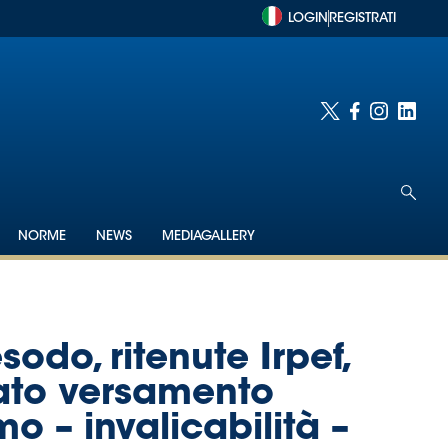
LOGIN
REGISTRATI
NORME
NEWS
MEDIAGALLERY
sodo, ritenute Irpef,
cato versamento
mo – invalicabilità –