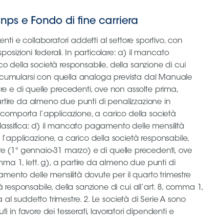
 Inps e Fondo di fine carriera
lla suddetta mensilità; * g) il mancato pagamento delle mensilità dovute per il quinto bimestre (1° marzo‐30 aprile) e di quelle precedenti, ove non assolte prima, comporta l’applicazione, a carico della società responsabile, della sanzione di cui all’art. 8, comma 1, lett. g), a partire da almeno due punti di penalizzazione in classifica da scontarsi nella stagione sportiva successiva al suddetto bimestre; h) il mancato pagamento delle mensilità dovute per il sesto bimestre (1° maggio‐30 giugno) e di quelle precedenti, ove non assolte prima, comporta l’applicazione, a carico della società responsabile, della sanzione di cui all’art. 8, comma 1, lett. g), a partire da almeno due punti di penalizzazione in classifica da scontarsi nella stagione sportiva successiva al suddetto bimestre. 4. Le società di Serie B e di Serie C sono tenute al versamento delle ritenute Irpef, dei contributi Inps e del Fondo di fine carriera relativi agli emolumenti dovuti in favore dei tesserati, lavoratori dipendenti e collaboratori addetti al settore sportivo, con contratti ratificati e delle ritenute Irpef relative agli incentivi all’esodo dovuti ai tesserati in forza di accordi depositati, nei termini fissati dalle disposizioni federali. In particolare: a) il mancato versamento delle suddette competenze relative alle mensilità del primo bimestre (1° luglio‐31 agosto) e a quelle precedenti, ove non assolte prima, comporta l’applicazione, a carico della società responsabile, della sanzione di cui all’art. 8, comma 1, lett. g), a partire da almeno due punti di penalizzazione in classifica; b) il mancato versamento delle suddette competenze relative alle mensilità del solo secondo bimestre (1° settembre‐31 ottobre) comporta l’applicazione, a carico della società responsabile, della sanzione di cui all’art. 8, comma 1, lett. g), a partire da almeno due punti di penalizzazione in classifica; c) il mancato versamento delle suddette competenze relative alle mensilità del secondo bimestre (1° settembre‐31 ottobre) e a quelle precedenti, ove non assolte prima, comporta l’applicazione, a carico della società responsabile, della sanzione di cui all’art. 8, comma 1, lett. i); d) il mancato versamento delle suddette competenze relative alle mensilità del solo trimestre 1° novembre‐31 gennaio comporta l’applicazione, a carico della società responsabile, della sanzione di cui all’art. 8, comma 1, lett. g), a partire da almeno due punti di penalizzazione in classifica; e) il mancato versamento delle suddette competenze relative alle mensilità del trimestre 1° novembre‐31 gennaio e a una di quelle precedenti, comporta l’applicazione, a carico della società responsabile, della sanzione di cui all’art. 8, comma 1, lett. i); f) il mancato versamento delle suddette competenze relative alla mensilità di febbraio e a quelle precedenti, ove non assolte prima, comporta l’applicazione, a carico della società responsabile, della sanzione di cui all’art. 8, comma 1, lett. g), a partire da almeno due punti di p