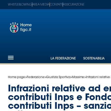
WHISTLEBLOWING
AREA MEDIA
CONTATTI
ASSICURAZIONE
Home
figc.it
Footer
1
Federazione
LA FEDERAZIONE
SOSTENABILIA
Nazionali
Partner
Tecnici
Home page
>
Federazione
>
Giustizia Sportiva
>
Massime
>
Infrazioni relative 
SGS
Paralimpico
Infrazioni relative ad e
Serie
contributi Inps e Fond
A
Women
contributi Inps – sanzio
Serie