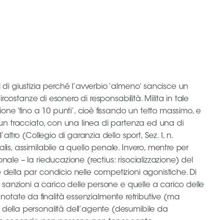
 di giustizia perché l’avverbio ‘almeno’ sancisce un
rcostanze di esonero di responsabilità. Milita in tale
e ‘fino a 10 punti’, cioè fissando un tetto massimo, e
 un tracciato, con una linea di partenza ed una di
tro (Collegio di garanzia dello sport, Sez. I, n.
is, assimilabile a quello penale. Invero, mentre per
ale – la rieducazione (rectius: risocializzazione) del
 della par condicio nelle competizioni agonistiche. Di
e sanzioni a carico delle persone e quelle a carico delle
connotate da finalità essenzialmente retributive (ma
 della personalità dell’agente (desumibile da