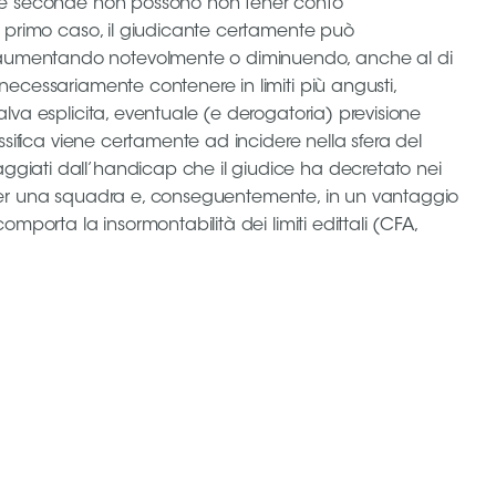
); le seconde non possono non tener conto
el primo caso, il giudicante certamente può
 – aumentando notevolmente o diminuendo, anche al di
 necessariamente contenere in limiti più angusti,
alva esplicita, eventuale (e derogatoria) previsione
assifica viene certamente ad incidere nella sfera del
aggiati dall’handicap che il giudice ha decretato nei
ica, per una squadra e, conseguentemente, in un vantaggio
mporta la insormontabilità dei limiti edittali (CFA,