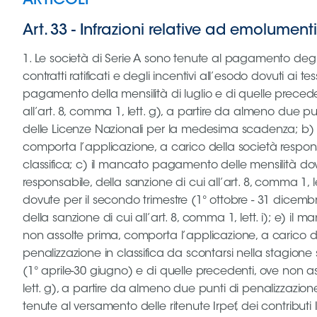
ARTICOLI
Art. 33
-
Infrazioni relative ad emolumenti, 
1. Le società di Serie A sono tenute al pagamento degli emolumenti dovuti in favore dei tesserati, lavoratori dipendenti e collaboratori addetti al settore sportivo, con contratti ratificati e degli incentivi all’esodo dovuti ai tesserati in forza di accordi depositati, nei termini fissati dalle disposizioni federali. In particolare: a) il mancato pagamento della mensilità di luglio e di quelle precedenti, ove non assolte prima, comporta l’applicazione, a carico della società responsabile, della sanzione di cui all’art. 8, comma 1, lett. g), a partire da almeno due punti di penalizzazione in classifica. Detta sanzione non potrà cumularsi con quella analoga prevista dal Manuale delle Licenze Nazionali per la medesima scadenza; b) il mancato pagamento delle mensilità di agosto e settembre e di quelle precedenti, ove non assolte prima, comporta l’applicazione, a carico della società responsabile, della sanzione di cui all’art. 8, comma 1, lett. g), a partire da almeno due punti di penalizzazione in classifica; c) il mancato pagamento delle mensilità dovute per il solo secondo trimestre (1° ottobre - 31 dicembre) comporta l’applicazione, a carico della società responsabile, della sanzione di cui all’art. 8, comma 1, lett. g), a partire da almeno due punti di penalizzazione in classifica; d) il mancato pagamento delle mensilità dovute per il secondo trimestre (1° ottobre - 31 dicembre) e di quelle precedenti, ove non assolte prima, comporta l’applicazione, a carico della società responsabile, della sanzione di cui all’art. 8, comma 1, lett. i); e) il mancato pagamento delle mensilità dovute per il terzo trimestre (1° gennaio‐31 marzo) e di quelle precedenti, ove non assolte prima, comporta l’applicazione, a carico della società responsabile, della sanzione di cui all’art. 8, comma 1, lett. g), a partire da almeno due punti di penalizzazione in classifica da scontarsi nella stagione sportiva successiva al suddetto trimestre; f) il mancato pagamento delle mensilità dovute per il quarto trimestre (1° aprile‐30 giugno) e di quelle precedenti, ove non assolte prima, comporta l’applicazione, a carico della società responsabile, della sanzione di cui all’art. 8, comma 1, lett. g), a partire da almeno due punti di penalizzazione in classifica da scontarsi nella stagione sportiva successiva al suddetto trimestre. 2. Le società di Serie A sono tenute al versamento delle ritenute Irpef, dei contributi Inps e del Fondo di fine carriera relativi agli emolumenti dovuti in favore dei tesserati, lavoratori dipendenti e collaboratori addetti al settore sportivo, con contratti ratificati e delle ritenute Irpef relative agli incentivi all’esodo dovuti ai tesserati in forza di accordi depositati, nei termini fissati dalle disposizioni federali. In particolare: a) il mancato versamento delle suddette competenze relative alla mensilità di luglio e a quelle precedenti, ove non assolte prima, comporta l’applicazione, a carico della società responsabile, della sanzione di cui all’art. 8, comma 1, lett. g), a partire da almeno due punti di penalizzazione in classifica. Detta sanzione non potrà cumularsi con quella analoga prevista dal Manuale delle Licenze Nazionali per la medesima scadenza; b) il mancato versamento delle suddette competenze relative alle mensilità di agosto e settembre e a quelle precedenti, ove non assolte prima, 