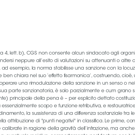
ma 4, lett. b), CGS non consente alcun sindacato agli organi
dersi neppure all’esito di valutazioni su attenuanti o altre ci
d esempio, la norma stabilisse una sanzione con la locuzion
 ben chiara nel suo ‘effetto fisarmonica’, costruendo, cioè,
 operare una rimodulazione della sanzione in un senso o nell’al
 sua parte sanzionatoria, è solo parzialmente e cum grano sal
 principale della pena è – per esplicito dettato costituzion
ssenzialmente scopo e funzione retributiva, e restauratrice
inamento, la sussistenza di una differenza sostanziale tra l
lla attribuzione di "punti negativi" in classifica. Le prime, 
alibrate in ragione della gravità dell’infrazione, ma anche