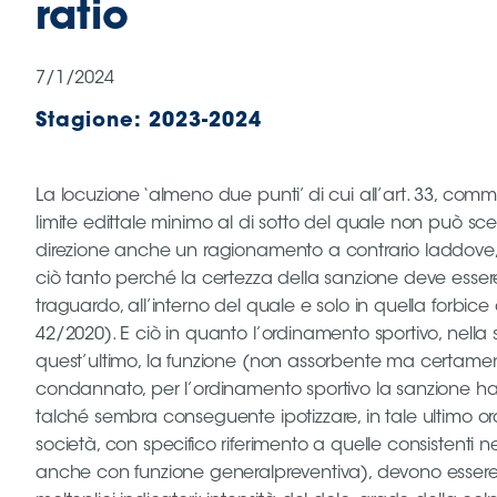
ratio
B
Femminile
Museo
7/1/2024
del
Calcio
Stagione:
2023-2024
Shop
I
partner
La locuzione ‘almeno due punti’ di cui all’art. 33, com
delle
limite edittale minimo al di sotto del quale non può scen
nazionali
direzione anche un ragionamento a contrario laddove, a
Assicurazione
ciò tanto perché la certezza della sanzione deve essere
traguardo, all’interno del quale e solo in quella forbice
42/2020). E ciò in quanto l’ordinamento sportivo, nella
quest’ultimo, la funzione (non assorbente ma certamente)
Cerca
condannato, per l’ordinamento sportivo la sanzione ha e
talché sembra conseguente ipotizzare, in tale ultimo ord
società, con specifico riferimento a quelle consistenti ne
Whistleblowing
anche con funzione generalpreventiva), devono essere c