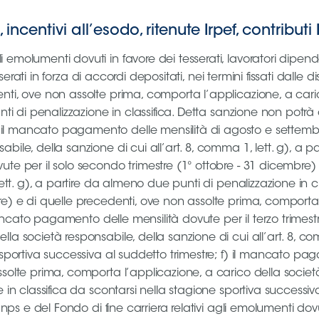
incentivi all’esodo, ritenute Irpef, contributi
comporta l’applicazione, a carico della società responsabile, della sanzione di cui all’art. 8, comma 1, lett. g), a partire da almeno due punti di penalizzazione in classifica; c) il mancato versamento delle suddette competenze relative alle mensilità del solo secondo trimestre (1° ottobre‐31 dicembre) comporta l’applicazione, a carico della società responsabile, della sanzione di cui all’art. 8, comma 1, lett. g), a partire da almeno due punti di penalizzazione in classifica; d) il mancato versamento delle suddette competenze relative alle mensilità del secondo trimestre (1° ottobre‐31 dicembre) e a quelle precedenti, ove non assolte prima, comporta l’applicazione, a carico della società responsabile, della sanzione di cui all’art. 8, comma 1, lett. i); e) il mancato versamento delle suddette competenze relative alle mensilità del terzo trimestre (1° gennaio‐31 marzo) e a quelle precedenti, ove non assolte prima, comporta l’applicazione, a carico della società responsabile, della sanzione di cui all’art. 8, comma 1, lett. g), a partire da almeno due punti di penalizzazione in classifica da scontarsi nella stagione sportiva successiva al suddetto trimestre; f) il mancato versamento delle suddette competenze relative alle mensilità del quarto trimestre (1° aprile‐30 giugno) e a quelle precedenti, ove non assolte prima, comporta l’applicazione, a carico della società responsabile, della sanzione di cui all’art. 8, comma 1, lett. g), a partire da almeno due punti di penalizzazione in classifica da scontarsi nella stagione sportiva successiva al suddetto trimestre. 3. Le società di Serie B e di Serie C sono tenute al pagamento degli emolumenti dovuti in favore dei tesserati, lavoratori dipendenti e collaboratori addetti al settore sportivo, con contratti ratificati e degli incentivi all’esodo dovuti ai tesserati in forza di accordi depositati, nei termini fissati dalle disposizioni federali. In particolare: a) il mancato pagamento delle mensilità dovute per il primo bimestre (1° luglio‐31 agosto) e di quelle precedenti, ove non assolte prima, comporta l’applicazione, a carico della società responsabile, della sanzione di cui all’art. 8, comma 1, lett. g), a partire da almeno due punti di penalizzazione in classifica; b) il mancato pagamento delle mensilità dovute per il solo secondo bimestre (1° settembre‐31 ottobre) comporta l’applicazione, a carico della società responsabile, della sanzione di cui all’art. 8, comma 1, lett. g), a partire da almeno due punti di penalizzazione in classifica; c) il mancato pagamento delle mensilità dovute per il secondo bimestre (1° settembre‐31 ottobre) e di quelle precedenti, ove non assolte prima, comporta l’applicazione, a carico della società responsabile, della sanzione di cui all’art. 8, comma 1, lett. i); d) il mancato pagamento delle mensilità dovute per il solo trimestre 1° novembre‐31 gennaio comporta l’applicazione, a carico della società responsabile, della sanzione di cui all’art. 8, comma 1, lett. g), a partire da almeno due punti di penalizzazione in classifica; e) il mancato pagamento delle mensilità dovute per il trimestre 1° novembre‐31 gennaio e di una di quelle precedenti, comporta l’applicazione, a carico della società responsabile, della sanzione di cui all’art. 8, comma 1, lett. i); f) il mancato pagamento della mensilità di febbraio e di quelle precedenti, ove non assolte prima, comporta l’applicazione, a carico della società responsabile, della sanzione di cui all’art. 8, comma 1, lett. g), a partire da almeno due punti di penalizzazione in classifica da scontarsi nella stagione sportiva successiva a