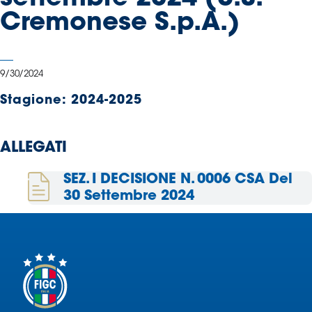
Serie
Cremonese S.p.A.)
B
Femminile
Museo
9/30/2024
del
Calcio
Stagione:
2024-2025
Shop
I
ALLEGATI
partner
delle
SEZ. I DECISIONE N. 0006 CSA Del
nazionali
30 Settembre 2024
Assicurazione
Cerca
Whistleblowing