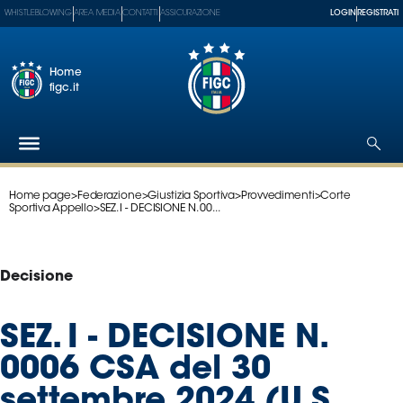
WHISTLEBLOWING
AREA MEDIA
CONTATTI
ASSICURAZIONE
LOGIN
REGISTRATI
Home
figc.it
Home page
>
Federazione
>
Giustizia Sportiva
>
Provvedimenti
>
Corte
Federazione
Sportiva Appello
>
SEZ. I - DECISIONE N. 00...
Nazionali
Partner
Tecnici
Decisione
SGS
Paralimpico
SEZ. I - DECISIONE N.
Serie
0006 CSA del 30
A
Women
settembre 2024 (U.S.