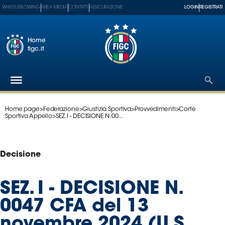
WHISTLEBLOWING
AREA MEDIA
CONTATTI
ASSICURAZIONE
LOGIN
REGISTRATI
Home
figc.it
Home page
>
Federazione
>
Giustizia Sportiva
>
Provvedimenti
>
Corte
Federazione
Sportiva Appello
>
SEZ. I - DECISIONE N. 00...
Nazionali
Partner
Tecnici
Decisione
SGS
Paralimpico
SEZ. I - DECISIONE N.
Serie
0047 CFA del 13
A
Women
novembre 2024 (U.S.