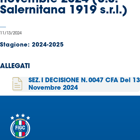
Serie
Salernitana 1919 s.r.l.)
B
Femminile
Museo
11/13/2024
del
Calcio
Stagione:
2024-2025
Shop
I
ALLEGATI
partner
delle
SEZ. I DECISIONE N. 0047 CFA Del 13
nazionali
Novembre 2024
Assicurazione
Cerca
Whistleblowing