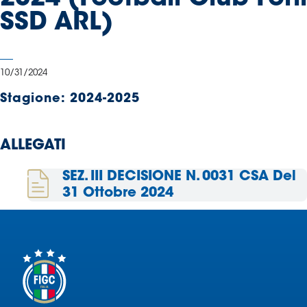
Serie
SSD ARL)
B
Femminile
Museo
10/31/2024
del
Calcio
Stagione:
2024-2025
Shop
I
ALLEGATI
partner
delle
SEZ. III DECISIONE N. 0031 CSA Del
nazionali
31 Ottobre 2024
Assicurazione
Cerca
Whistleblowing