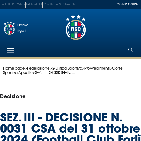
WHISTLEBLOWING
AREA MEDIA
CONTATTI
ASSICURAZIONE
LOGIN
REGISTRATI
Home
figc.it
Home page
>
Federazione
>
Giustizia Sportiva
>
Provvedimenti
>
Corte
Federazione
Sportiva Appello
>
SEZ. III - DECISIONE N. ...
Nazionali
Partner
Tecnici
Decisione
SGS
Paralimpico
SEZ. III - DECISIONE N.
Serie
0031 CSA del 31 ottobre
A
Women
2024 (Football Club Forlì