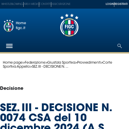
WHISTLEBLOWING
AREA MEDIA
CONTATTI
ASSICURAZIONE
LOGIN
REGISTRATI
Home
figc.it
Home page
>
Federazione
>
Giustizia Sportiva
>
Provvedimenti
>
Corte
Federazione
Sportiva Appello
>
SEZ. III - DECISIONE N. ...
Nazionali
Partner
Tecnici
Decisione
SGS
Paralimpico
SEZ. III - DECISIONE N.
Serie
0074 CSA del 10
A
Women
dicembre 2024 (A.S.