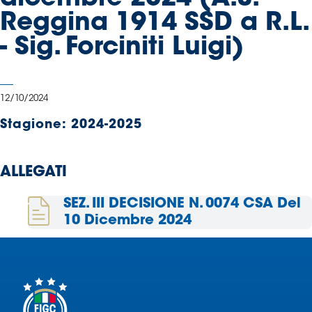
Serie
Reggina 1914 SSD a R.L.
B
- Sig. Forciniti Luigi)
Femminile
Museo
del
Calcio
12/10/2024
Shop
Stagione:
2024-2025
I
partner
delle
ALLEGATI
nazionali
Assicurazione
SEZ. III DECISIONE N. 0074 CSA Del
10 Dicembre 2024
Cerca
Whistleblowing