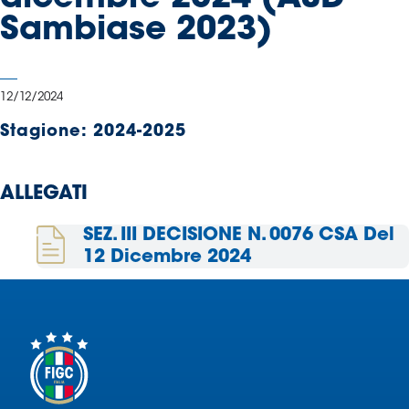
Serie
Sambiase 2023)
B
Femminile
Museo
12/12/2024
del
Calcio
Stagione:
2024-2025
Shop
I
ALLEGATI
partner
delle
SEZ. III DECISIONE N. 0076 CSA Del
nazionali
12 Dicembre 2024
Assicurazione
Cerca
Whistleblowing