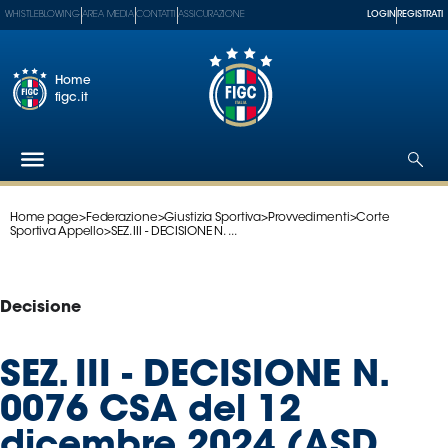
WHISTLEBLOWING
AREA MEDIA
CONTATTI
ASSICURAZIONE
LOGIN
REGISTRATI
Home
figc.it
Home page
>
Federazione
>
Giustizia Sportiva
>
Provvedimenti
>
Corte
Federazione
Sportiva Appello
>
SEZ. III - DECISIONE N. ...
Nazionali
Partner
Tecnici
Decisione
SGS
Paralimpico
SEZ. III - DECISIONE N.
Serie
0076 CSA del 12
A
Women
dicembre 2024 (ASD