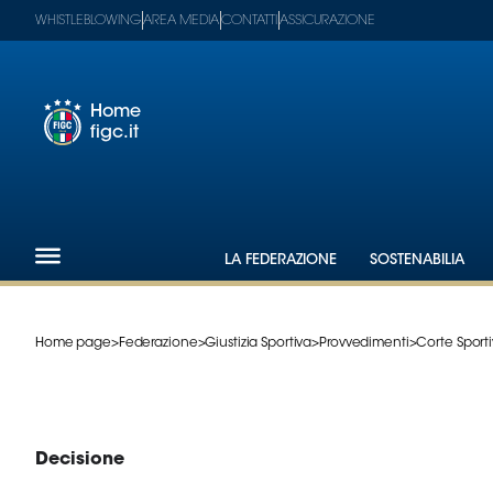
WHISTLEBLOWING
AREA MEDIA
CONTATTI
ASSICURAZIONE
Home
figc.it
Footer
1
Federazione
LA FEDERAZIONE
SOSTENABILIA
Nazionali
Partner
Tecnici
Home page
>
Federazione
>
Giustizia Sportiva
>
Provvedimenti
>
Corte Sport
SGS
Paralimpico
Serie
A
Women
Decisione
Serie