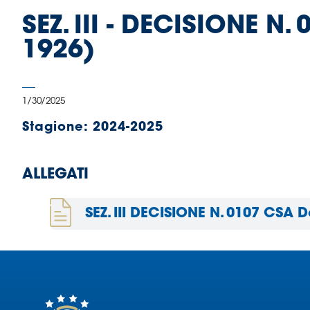
B
SEZ. III - DECISIONE N
Femminile
Museo
1926)
del
Calcio
Shop
1/30/2025
I
partner
Stagione:
2024-2025
delle
nazionali
Assicurazione
ALLEGATI
SEZ. III DECISIONE N. 0107 CSA 
Cerca
Whistleblowing