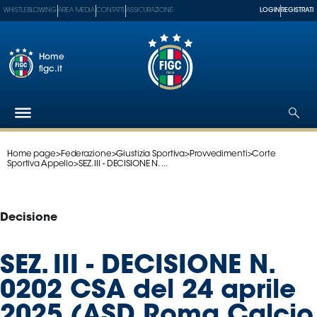
WHISTLEBLOWING
AREA MEDIA
CONTATTI
ASSICURAZIONE
LOGIN
REGISTRATI
Home
figc.it
Home page
>
Federazione
>
Giustizia Sportiva
>
Provvedimenti
>
Corte
Federazione
Sportiva Appello
>
SEZ. III - DECISIONE N. ...
Nazionali
Partner
Tecnici
Decisione
SGS
Paralimpico
SEZ. III - DECISIONE N.
Serie
0202 CSA del 24 aprile
A
Women
2025 (ASD Roma Calcio