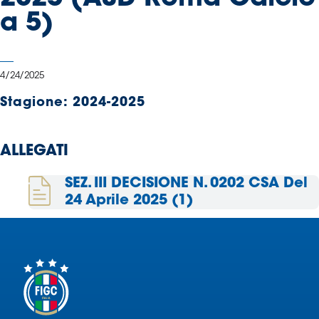
Serie
a 5)
B
Femminile
Museo
4/24/2025
del
Calcio
Stagione:
2024-2025
Shop
I
ALLEGATI
partner
delle
SEZ. III DECISIONE N. 0202 CSA Del
nazionali
24 Aprile 2025 (1)
Assicurazione
Cerca
Whistleblowing