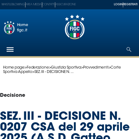
WHISTLEBLOWING
AREA MEDIA
CONTATTI
ASSICURAZIONE
LOGIN
REGISTRATI
Home
figc.it
Home page
>
Federazione
>
Giustizia Sportiva
>
Provvedimenti
>
Corte
Federazione
Sportiva Appello
>
SEZ. III - DECISIONE N. ...
Nazionali
Partner
Tecnici
Decisione
SGS
Paralimpico
SEZ. III - DECISIONE N.
Serie
0207 CSA del 29 aprile
A
Women
2025 (A.S.D. Gatteo