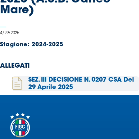
Serie
Mare)
B
Femminile
Museo
4/29/2025
del
Calcio
Stagione:
2024-2025
Shop
I
ALLEGATI
partner
delle
SEZ. III DECISIONE N. 0207 CSA Del
nazionali
29 Aprile 2025
Assicurazione
Cerca
Whistleblowing