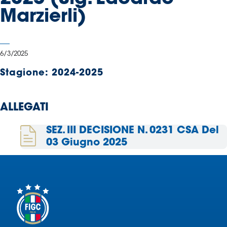
Serie
Marzierli)
B
Femminile
Museo
6/3/2025
del
Calcio
Stagione:
2024-2025
Shop
I
ALLEGATI
partner
delle
SEZ. III DECISIONE N. 0231 CSA Del
nazionali
03 Giugno 2025
Assicurazione
Cerca
Whistleblowing