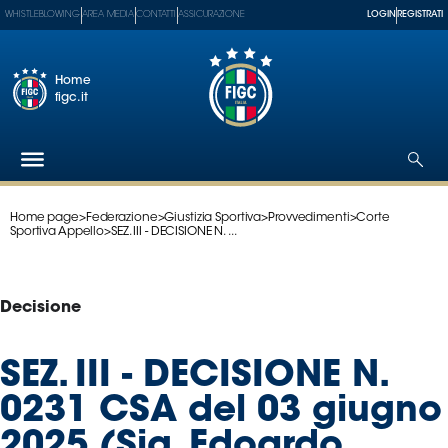
WHISTLEBLOWING
AREA MEDIA
CONTATTI
ASSICURAZIONE
LOGIN
REGISTRATI
Home
figc.it
Home page
>
Federazione
>
Giustizia Sportiva
>
Provvedimenti
>
Corte
Federazione
Sportiva Appello
>
SEZ. III - DECISIONE N. ...
Nazionali
Partner
Tecnici
Decisione
SGS
Paralimpico
SEZ. III - DECISIONE N.
Serie
0231 CSA del 03 giugno
A
Women
2025 (Sig. Edoardo