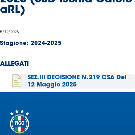
Serie
aRL)
B
Femminile
Museo
5/12/2025
del
Calcio
Stagione:
2024-2025
Shop
I
ALLEGATI
partner
delle
SEZ. III DECISIONE N. 219 CSA Del
nazionali
12 Maggio 2025
Assicurazione
Cerca
Whistleblowing