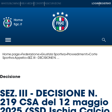
WHISTLEBLOWING
AREA MEDIA
CONTATTI
ASSICURAZIONE
LOGIN
REGISTRATI
Home
figc.it
Home page
>
Federazione
>
Giustizia Sportiva
>
Provvedimenti
>
Corte
Federazione
Sportiva Appello
>
SEZ. III - DECISIONE N. ...
Nazionali
Partner
Tecnici
Decisione
SGS
Paralimpico
SEZ. III - DECISIONE N.
Serie
219 CSA del 12 maggio
A
Women
2025 (SSD Ischia Calcio