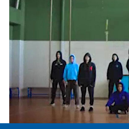
Area
Media
Contatti
Assicurazione
Social media