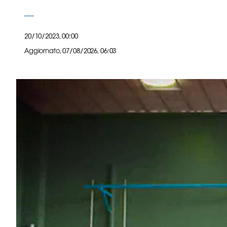
B
Femminile
Museo
20/10/2023, 00:00
del
Aggiornato,
07/08/2026, 06:03
Calcio
Shop
I
partner
delle
nazionali
Assicurazione
Cerca
Whistleblowing