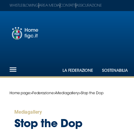
WHISTLEBLOWING
AREA MEDIA
CONTATTI
ASSICURAZIONE
Home
figc.it
Footer
1
Federazione
LA FEDERAZIONE
SOSTENABILIA
Nazionali
Partner
Tecnici
Home page
>
Federazione
>
Mediagallery
>
Stop the Dop
SGS
Paralimpico
Mediagallery
Serie
A
Stop the Dop
Women
Serie