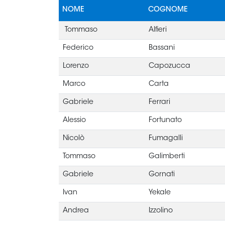
NOME
COGNOME
Tommaso
Alfieri
Federico
Bassani
Lorenzo
Capozucca
Marco
Carta
Gabriele
Ferrari
Alessio
Fortunato
Nicolò
Fumagalli
Tommaso
Galimberti
Gabriele
Gornati
Ivan
Yekale
Andrea
Izzolino