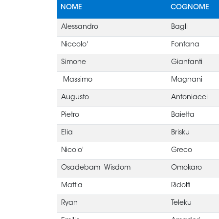
NOME
COGNOME
Alessandro
Bagli
Niccolo'
Fontana
Simone
Gianfanti
Massimo
Magnani
Augusto
Antoniacci
Pietro
Baietta
Elia
Brisku
Nicolo'
Greco
Osadebam Wisdom
Omokaro
Mattia
Ridolfi
Ryan
Teleku