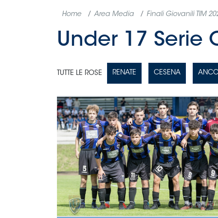
Home
Area Media
Finali Giovanili TIM 20
Under 17 Serie 
RENATE
CESENA
ANC
TUTTE LE ROSE