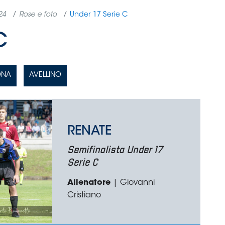
24
Rose e foto
Under 17 Serie C
C
ONA
AVELLINO
RENATE
Semifinalista Under 17
Serie C
Allenatore
| Giovanni
Cristiano