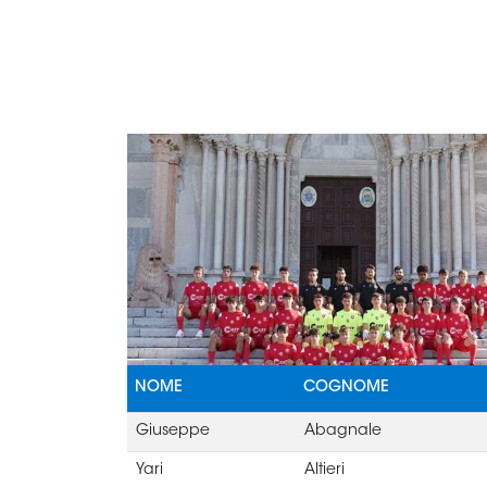
NOME
COGNOME
Giuseppe
Abagnale
Yari
Altieri