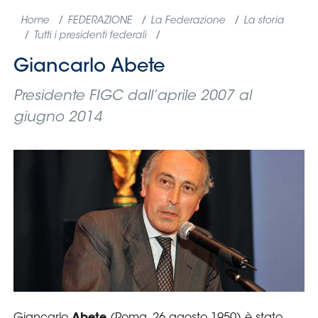
Home
FEDERAZIONE
La Federazione
La storia
Tutti i presidenti federali
Giancarlo Abete
Presidente FIGC dall’aprile 2007 al
giugno 2014