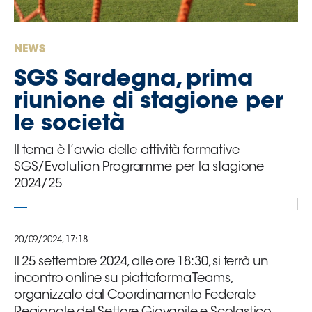
Serie
B
Femminile
NEWS
Museo
SGS Sardegna, prima
del
Calcio
riunione di stagione per
Shop
le società
I
partner
Il tema è l’avvio delle attività formative
delle
SGS/Evolution Programme per la stagione
nazionali
2024/25
Assicurazione
20/09/2024, 17:18
Cerca
Il 25 settembre 2024, alle ore 18:30, si terrà un
incontro online su piattaforma Teams,
organizzato dal Coordinamento Federale
Whistleblowing