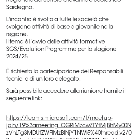
Regionale del Settore Giovanile e Scolastico
Sardegna.
Area
L'incontro è rivolto a tutte le società che
Media
svolgono attività di base e giovanile nella
regione.
Contatti
Il tema è l’avvio delle attività formative
SGS/Evolution Programme per la stagione
Assicurazione
2024/25.
È richiesta la partecipazione dei Responsabili
Social media
tecnici o di un loro delegato.
Sarà possibile accedere alla riunione tramite il
seguente link:
https://teams.microsoft.com/l/meetup-
join/19%3ameeting_OGRiMzcwZTYtMjBhMy00N
zVhLTg3MDUtZWFlMzBlNjY1NWI5%40thread.v2/0