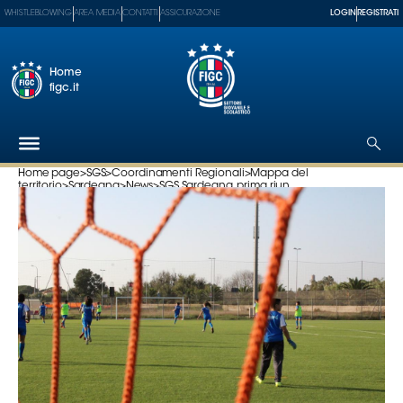
WHISTLEBLOWING
AREA MEDIA
CONTATTI
ASSICURAZIONE
LOGIN
REGISTRATI
Home
figc.it
Home page
>
SGS
>
Coordinamenti Regionali
>
Mappa del
territorio
>
Sardegna
>
News
>
SGS Sardegna, prima riun...
Federazione
Nazionali
Partner
Tecnici
SGS
Paralimpico
Serie
A
Women