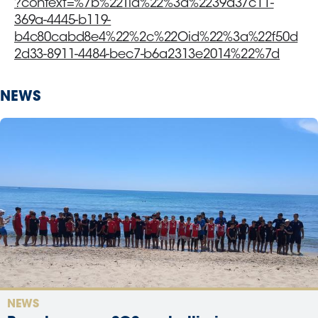
?context=%7b%22Tid%22%3a%2239a37c11-
369a-4445-b119-
b4c80cabd8e4%22%2c%22Oid%22%3a%22f50d
2d33-8911-4484-bec7-b6a2313e2014%22%7d
NEWS
NEWS