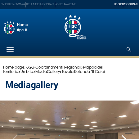
WHISTLEBLOWING
AREA MEDIA
CONTATTI
ASSICURAZIONE
LOGIN
REGISTRATI
Home
figc.it
Home page
>
SGS
>
Coordinamenti Regionali
>
Mappa del
Federazione
territorio
>
Umbria
>
MediaGallery
>
Tavola Rotonda "Il Calci...
Nazionali
mediagallery
Partner
Tecnici
SGS
Paralimpico
Serie
A
Women