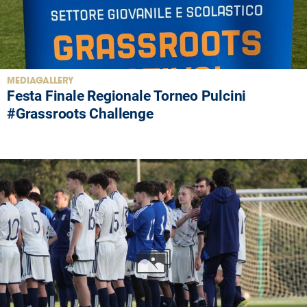
Area
Media
MEDIAGALLERY
Contatti
Festa Finale Regionale Torneo Pulcini
#Grassroots Challenge
Assicurazione
Social media