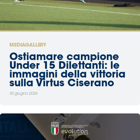
Area
Media
Contatti
MEDIAGALLERY
Ostiamare campione
Assicurazione
Under 15 Dilettanti: le
immagini della vittoria
Social media
sulla Virtus Ciserano
30 giugno 2026