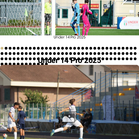
Serie
B
Femminile
Museo
del
Under 14 Pro 2025
Calcio
Shop
Under 14 Pro 2025
I
partner
delle
nazionali
Assicurazione
Cerca
Whistleblowing