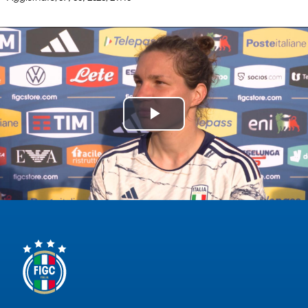
Serie
B
Femminile
Museo
del
Calcio
Shop
Play
I
partner
Video
delle
nazionali
Assicurazione
Cerca
Whistleblowing