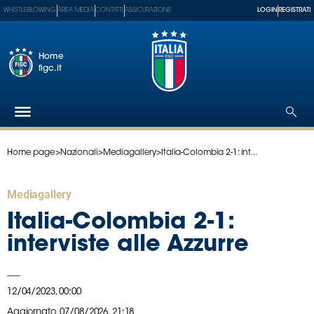
WHISTLEBLOWING
AREA MEDIA
CONTATTI
ASSICURAZIONE
LOGIN
REGISTRATI
Home
figc.it
Home page
>
Nazionali
>
Mediagallery
>
Italia-Colombia 2-1: int...
Federazione
Nazionali
Mediagallery
Partner
Tecnici
Italia-Colombia 2-1:
SGS
interviste alle Azzurre
Paralimpico
Serie
A
12/04/2023, 00:00
Women
Aggiornato,
07/08/2026, 21:18