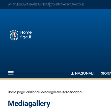
WHISTLEBLOWING
AREA MEDIA
CONTATTI
ASSICURAZIONE
Home
figc.it
Footer
1
Federazione
Nazionali
Partner
Tecnici
LE NAZIONALI
STORI
SGS
Paralimpico
Serie
Home page
>
Nazionali
>
Mediagallery
>
Italia-Spagna
A
mediagallery
Women
Serie