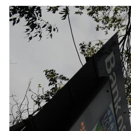
B
Femminile
Museo
del
Calcio
Shop
I
partner
delle
nazionali
Assicurazione
Cerca
Whistleblowing