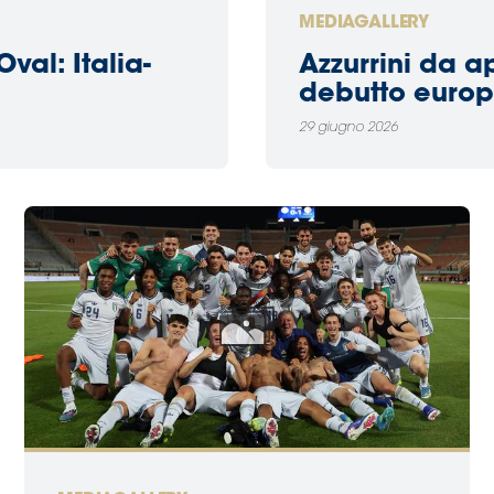
MEDIAGALLERY
val: Italia-
Azzurrini da ap
debutto euro
29 giugno 2026