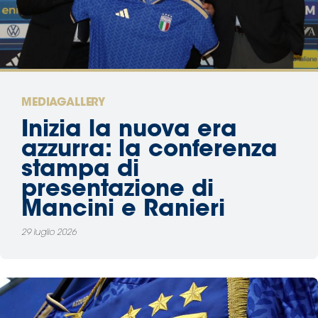
Area
Media
Contatti
MEDIAGALLERY
Inizia la nuova era
Assicurazione
azzurra: la conferenza
stampa di
Social media
presentazione di
Mancini e Ranieri
29 luglio 2026