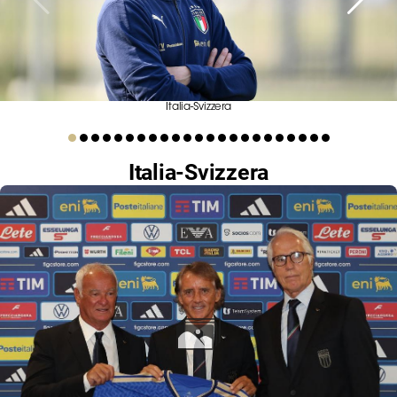
Serie
B
Femminile
Museo
del
Italia-Svizzera
Calcio
Shop
Italia-Svizzera
I
partner
delle
nazionali
Assicurazione
Cerca
Whistleblowing