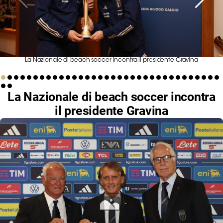
Serie
B
Femminile
Museo
del
La Nazionale di beach soccer incontra il presidente Gravina
Calcio
Shop
La Nazionale di beach soccer incontra
I
partner
il presidente Gravina
delle
nazionali
Assicurazione
Cerca
Whistleblowing