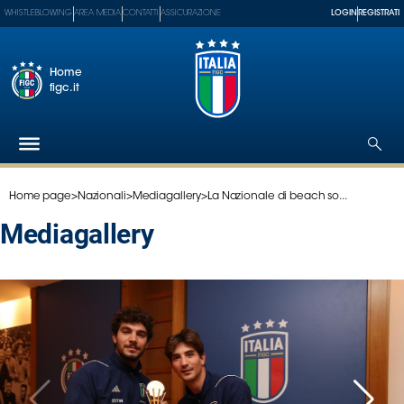
WHISTLEBLOWING
AREA MEDIA
CONTATTI
ASSICURAZIONE
LOGIN
REGISTRATI
Home
figc.it
Home page
>
Nazionali
>
Mediagallery
>
La Nazionale di beach so...
Federazione
Nazionali
mediagallery
Partner
Tecnici
SGS
Paralimpico
Serie
A
Women