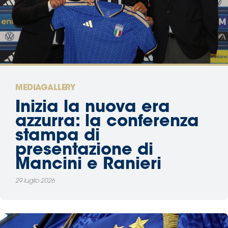
Area
Media
Contatti
MEDIAGALLERY
Assicurazione
Inizia la nuova era
azzurra: la conferenza
Social media
stampa di
presentazione di
Mancini e Ranieri
29 luglio 2026