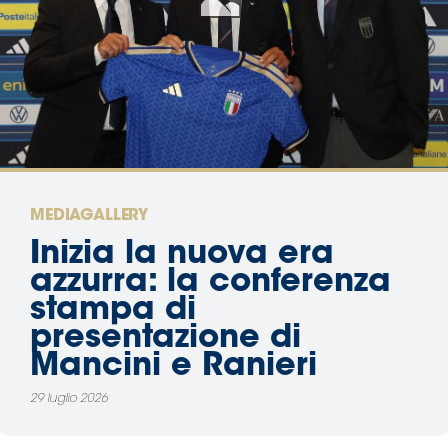
Area
Media
Contatti
Assicurazione
MEDIAGALLERY
Social media
Inizia la nuova era
azzurra: la conferenza
stampa di
presentazione di
Mancini e Ranieri
29 luglio 2026