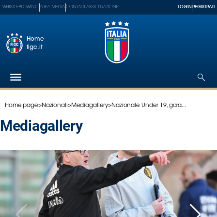
WHISTLEBLOWING
AREA MEDIA
CONTATTI
ASSICURAZIONE
LOGIN
REGISTRATI
Home
figc.it
Home page
>
Nazionali
>
Mediagallery
>
Nazionale Under 19, gara...
Federazione
Nazionali
mediagallery
Partner
Tecnici
SGS
Paralimpico
Serie
A
Women