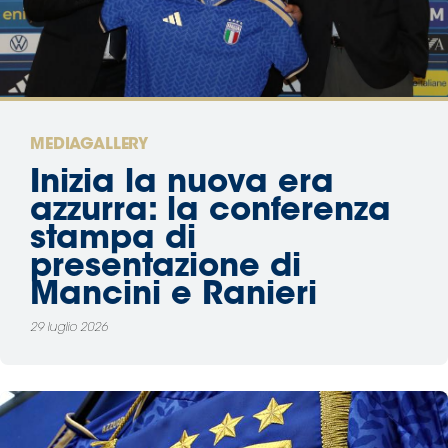
Area
Media
Contatti
MEDIAGALLERY
Inizia la nuova era
Assicurazione
azzurra: la conferenza
stampa di
Social media
presentazione di
Mancini e Ranieri
29 luglio 2026