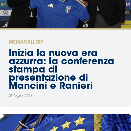
Area
Media
Contatti
MEDIAGALLERY
Inizia la nuova era
Assicurazione
azzurra: la conferenza
stampa di
Social media
presentazione di
Mancini e Ranieri
29 luglio 2026