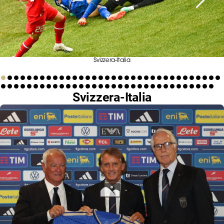
Serie
B
Femminile
Museo
del
Svizzera-Italia
Calcio
Shop
Svizzera-Italia
I
partner
delle
nazionali
Assicurazione
Cerca
Whistleblowing