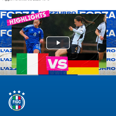
Serie
B
Femminile
Museo
del
Calcio
Shop
Play
I
partner
Video
delle
nazionali
Assicurazione
Cerca
Whistleblowing