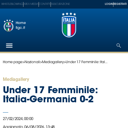
WHISTLEBLOWING
AREA MEDIA
CONTATTI
ASSICURAZIONE
LOGIN
REGISTRATI
Home
figc.it
Home page
>
Nazionali
>
Mediagallery
>
Under 17 Femminile: Ital...
Federazione
Nazionali
Mediagallery
Partner
Tecnici
Under 17 Femminile:
SGS
Italia-Germania 0-2
Paralimpico
Serie
A
27/02/2024, 00:00
Women
Aggiornato,
06/08/2026, 13:48