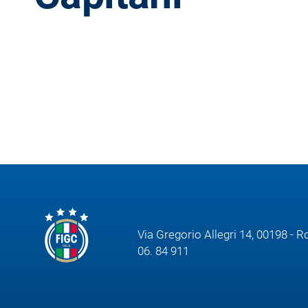
B
Femminile
Museo
del
Calcio
Shop
I
partner
delle
nazionali
Assicurazione
Via Gregorio Allegri 14, 00198 - 
Cerca
06. 84 911
Whistleblowing