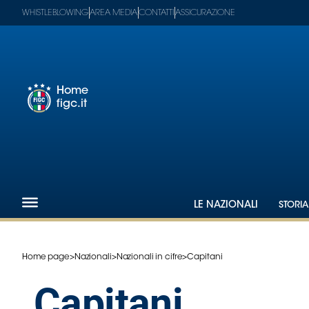
WHISTLEBLOWING
AREA MEDIA
CONTATTI
ASSICURAZIONE
Home
figc.it
Footer
1
Federazione
Nazionali
Partner
Tecnici
LE NAZIONALI
STORIA
SGS
Paralimpico
Serie
Home page
>
Nazionali
>
Nazionali in cifre
>
Capitani
A
Capitani
Women
Serie