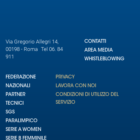
Area
Media
Via Gregorio Allegri 14,
Contatti
CONTATTI
00198 - Roma Tel 06. 84
AREA MEDIA
911
Assicurazione
WHISTLEBLOWING
Social media
FEDERAZIONE
PRIVACY
NAZIONALI
LAVORA CON NOI
PARTNER
CONDIZIONI DI UTILIZZO DEL
SERVIZIO
TECNICI
SGS
PARALIMPICO
SERIE A WOMEN
SERIE B FEMMINILE