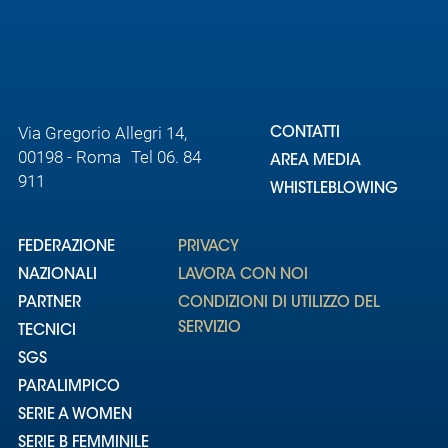
Area
Media
Via Gregorio Allegri 14,
Contatti
CONTATTI
00198 - Roma Tel 06. 84
AREA MEDIA
911
Assicurazione
WHISTLEBLOWING
Social media
FEDERAZIONE
PRIVACY
NAZIONALI
LAVORA CON NOI
PARTNER
CONDIZIONI DI UTILIZZO DEL
SERVIZIO
TECNICI
SGS
PARALIMPICO
SERIE A WOMEN
SERIE B FEMMINILE