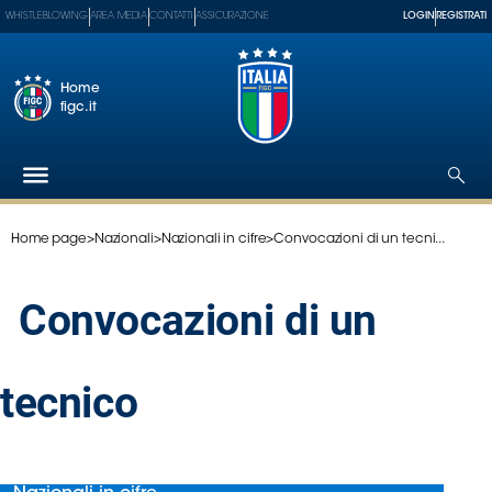
WHISTLEBLOWING
AREA MEDIA
CONTATTI
ASSICURAZIONE
LOGIN
REGISTRATI
Home
figc.it
Home page
>
Nazionali
>
Nazionali in cifre
>
Convocazioni di un tecni...
Federazione
Nazionali
Convocazioni di un
Partner
Tecnici
SGS
tecnico
Paralimpico
Serie
A
Women