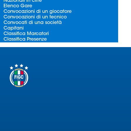
Nazionali in cifre
Serie
Elenco Gare
B
Convocazioni di un giocatore
Convocazioni di un tecnico
Femminile
Convocati di una società
Museo
Capitani
del
Classifica Marcatori
Classifica Presenze
Calcio
Shop
I
partner
delle
nazionali
Assicurazione
Cerca
Whistleblowing