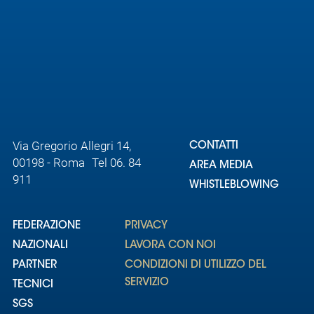
Area
Media
Contatti
Assicurazione
Via Gregorio Allegri 14,
CONTATTI
00198 - Roma Tel 06. 84
AREA MEDIA
Social media
911
WHISTLEBLOWING
FEDERAZIONE
PRIVACY
NAZIONALI
LAVORA CON NOI
PARTNER
CONDIZIONI DI UTILIZZO DEL
SERVIZIO
TECNICI
SGS