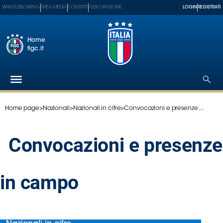
WHISTLEBLOWING
AREA MEDIA
CONTATTI
ASSICURAZIONE
LOGIN
REGISTRATI
Home
figc.it
Home page
>
Nazionali
>
Nazionali in cifre
>
Convocazioni e presenze ...
Federazione
Nazionali
Convocazioni e presenze
Partner
Tecnici
SGS
in campo
Paralimpico
Serie
A
Women