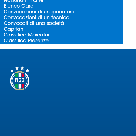
Nazionali in cifre
Serie
Elenco Gare
B
Convocazioni di un giocatore
Convocazioni di un tecnico
Femminile
Convocati di una società
Museo
Capitani
del
Classifica Marcatori
Classifica Presenze
Calcio
Shop
I
partner
delle
nazionali
Assicurazione
Cerca
Whistleblowing