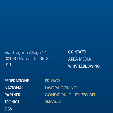
Area
Media
Contatti
Assicurazione
Via Gregorio Allegri 14,
CONTATTI
00198 - Roma Tel 06. 84
AREA MEDIA
Social media
911
WHISTLEBLOWING
FEDERAZIONE
PRIVACY
NAZIONALI
LAVORA CON NOI
PARTNER
CONDIZIONI DI UTILIZZO DEL
SERVIZIO
TECNICI
SGS