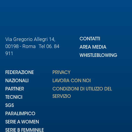
Area
Media
Via Gregorio Allegri 14,
Contatti
CONTATTI
00198 - Roma Tel 06. 84
AREA MEDIA
911
Assicurazione
WHISTLEBLOWING
Social media
FEDERAZIONE
PRIVACY
NAZIONALI
LAVORA CON NOI
PARTNER
CONDIZIONI DI UTILIZZO DEL
SERVIZIO
TECNICI
SGS
PARALIMPICO
SERIE A WOMEN
SERIE B FEMMINILE