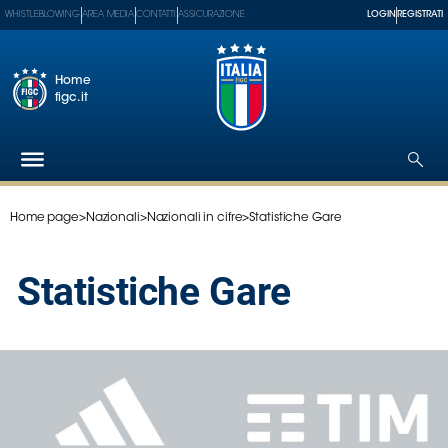
WHISTLEBLOWING
AREA MEDIA
CONTATTI
ASSICURAZIONE
LOGIN
REGISTRATI
Home
figc.it
Home page
>
Nazionali
>
Nazionali in cifre
>
Statistiche Gare
Federazione
Nazionali
Statistiche Gare
Partner
Tecnici
SGS
Paralimpico
Serie
A
Women