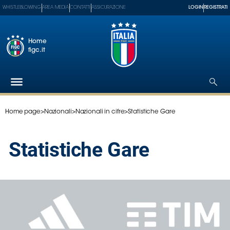
WHISTLEBLOWING
AREA MEDIA
CONTATTI
ASSICURAZIONE
LOGIN
REGISTRATI
Home
figc.it
Home page
>
Nazionali
>
Nazionali in cifre
>
Statistiche Gare
Federazione
Nazionali
Statistiche Gare
Partner
Tecnici
SGS
Paralimpico
Serie
A
Women