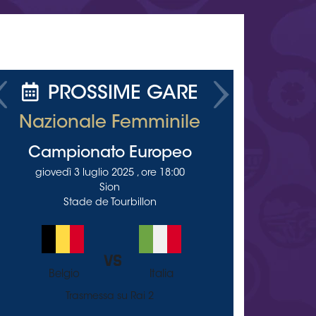
PROSSIME GARE
Previous
Next
zionale Femminile
Nazionale 
ampionato Europeo
Campionat
giovedì 3 luglio 2025 , ore 18:00
lunedì 7 luglio 2
Sion
Gine
Stade de Tourbillon
Stade de
VS
Belgio
Italia
Portogallo
Trasmessa su Rai 2
Trasmessa 