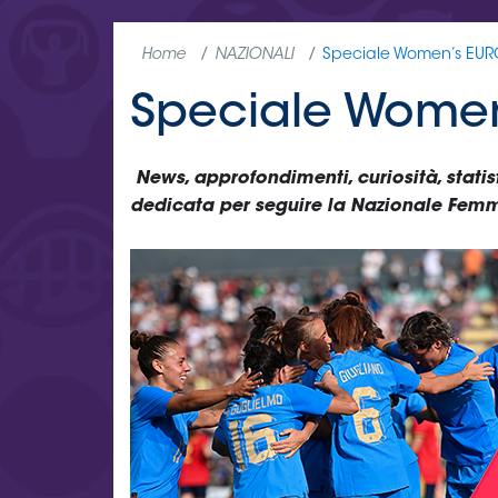
Home
NAZIONALI
Speciale Women’s EUR
Speciale Women
News, approfondimenti, curiosità, statist
dedicata per seguire la Nazionale Femmi