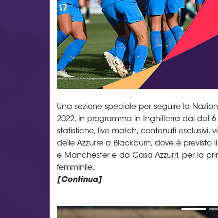
Una sezione speciale per seguire la Nazio
2022, in programma in Inghilterra dal dal 6 
statistiche, live match, contenuti esclusivi, 
delle Azzurre a Blackburn, dove è previsto i
e Manchester e da Casa Azzurri, per la pri
femminile.
[Continua]