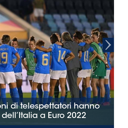
Next
NAZIONALE A FEMM
elespettatori hanno
Bertolini:
ia a Euro 2022
"Grande r