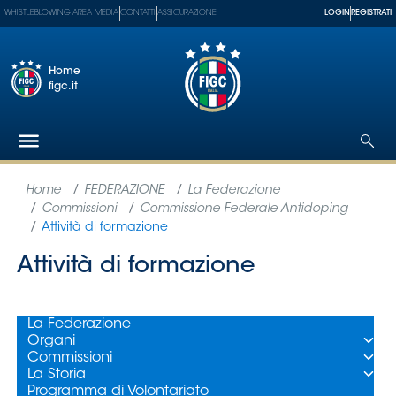
WHISTLEBLOWING
AREA MEDIA
CONTATTI
ASSICURAZIONE
LOGIN
REGISTRATI
Home
figc.it
Federazione
Nazionali
Partner
Tecnici
SGS
Paralimpico
Serie
A
Women