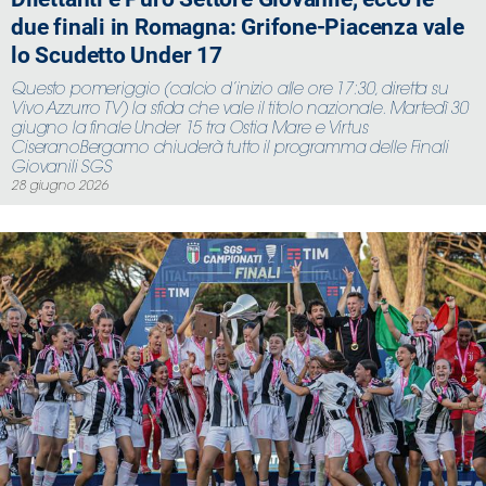
due finali in Romagna: Grifone-Piacenza vale
lo Scudetto Under 17
Questo pomeriggio (calcio d’inizio alle ore 17:30, diretta su
Vivo Azzurro TV) la sfida che vale il titolo nazionale. Martedì 30
giugno la finale Under 15 tra Ostia Mare e Virtus
CiseranoBergamo chiuderà tutto il programma delle Finali
Giovanili SGS
28 giugno 2026