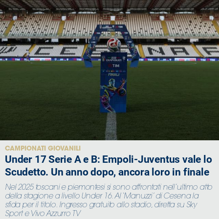
CAMPIONATI GIOVANILI
Under 17 Serie A e B: Empoli-Juventus vale lo
Scudetto. Un anno dopo, ancora loro in finale
Nel 2025 toscani e piemontesi si sono affrontati nell’ultimo atto
della stagione a livello Under 16. Al ‘Manuzzi’ di Cesena la
sfida per il titolo. Ingresso gratuito allo stadio, diretta su Sky
Sport e Vivo Azzurro TV