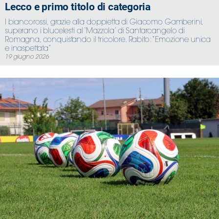
Lecco e primo titolo di categoria
I biancorossi, grazie alla doppietta di Giacomo Gamberini,
superano i blucelesti al ‘Mazzola’ di Santarcangelo di
Romagna, conquistando il tricolore. Rabito: “Emozione unica
e inaspettata”
19 giugno 2026