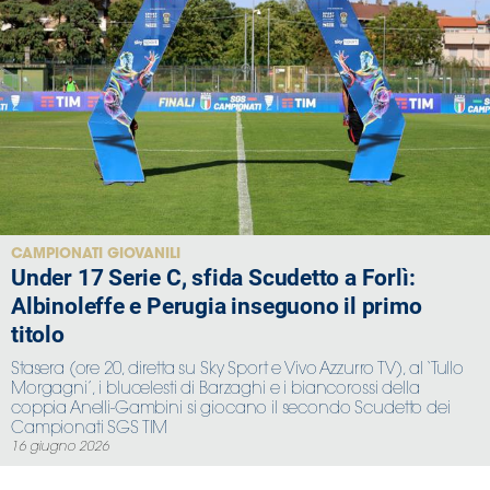
CAMPIONATI GIOVANILI
Under 17 Serie C, sfida Scudetto a Forlì:
Albinoleffe e Perugia inseguono il primo
titolo
Stasera (ore 20, diretta su Sky Sport e Vivo Azzurro TV), al ‘Tullo
Morgagni’, i blucelesti di Barzaghi e i biancorossi della
coppia Anelli-Gambini si giocano il secondo Scudetto dei
Campionati SGS TIM
16 giugno 2026