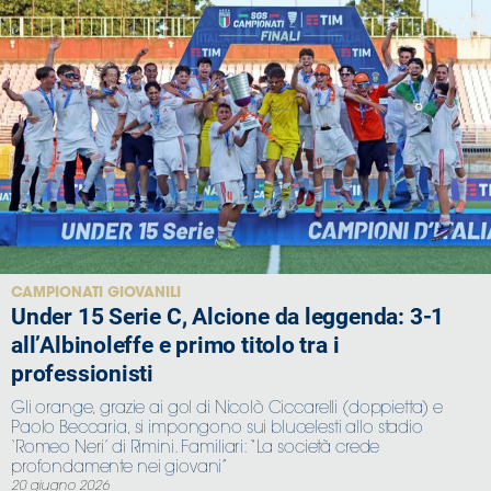
CAMPIONATI GIOVANILI
Under 15 Serie C, Alcione da leggenda: 3-1
all’Albinoleffe e primo titolo tra i
professionisti
Gli orange, grazie ai gol di Nicolò Ciccarelli (doppietta) e
Paolo Beccaria, si impongono sui blucelesti allo stadio
‘Romeo Neri’ di Rimini. Familiari: “La società crede
profondamente nei giovani”
20 giugno 2026