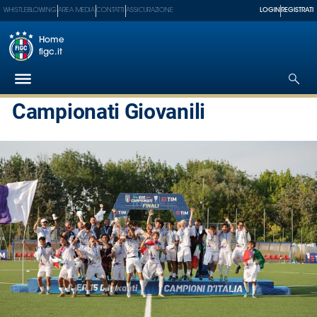
WHISTLEBLOWING
AREA MEDIA
CONTATTI
ASSICURAZIONE
LOGIN
REGISTRATI
Home
figc.it
Campionati Giovanili
Federazione
Nazionali
Partner
Tecnici
SGS
Paralimpico
Serie
A
Women