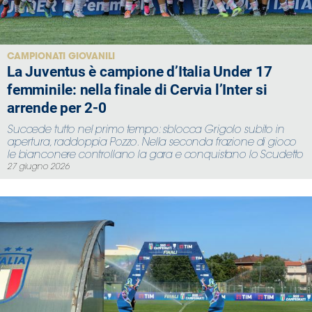
CAMPIONATI GIOVANILI
La Juventus è campione d’Italia Under 17
femminile: nella finale di Cervia l’Inter si
arrende per 2-0
Succede tutto nel primo tempo: sblocca Grigolo subito in
apertura, raddoppia Pozzo. Nella seconda frazione di gioco
le bianconere controllano la gara e conquistano lo Scudetto
27 giugno 2026