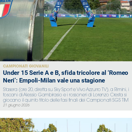
CAMPIONATI GIOVANILI
Under 15 Serie A e B, sfida tricolore al ‘Romeo
Neri’: Empoli-Milan vale una stagione
Stasera (ore 20, diretta su Sky Sport e Vivo Azzurro TV), a Rimini, i
toscani di Alessio Gambirasio e i rossoneri di Lorenzo Cresta si
giocano il quinto titolo delle fasi finali dei Campionati SGS TIM
21 giugno 2026