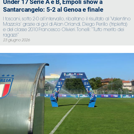
Under 17 Serie A e B, Empoli show a
Santarcangelo: 5-2 al Genoa e finale
I toscani, sotto 2-0 all’intervallo, ribaltano il risultato al ‘Valentino
Mazzola’ grazie ai gol di Alan Orlandi, Diego Perillo (tripletta)
e del classe 2010 Francesco Olivieri. Tonelli: “Tutto merito dei
ragazzi”
23 giugno 2026