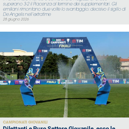
superano 3-2 il Piacenza al termine dei supplementari. Gli
emiliani rimontano due volte lo svantaggio; decisivo il sigillo di
De Angelis nell’extratime
28 giugno 2026
CAMPIONATI GIOVANILI
Dilettanti e Puro Settore Giovanile, ecco le