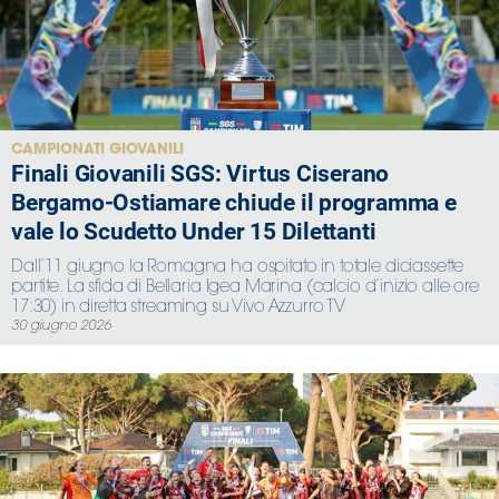
Area
Media
Contatti
CAMPIONATI GIOVANILI
Finali Giovanili SGS: Virtus Ciserano
Bergamo-Ostiamare chiude il programma e
Assicurazione
vale lo Scudetto Under 15 Dilettanti
Social media
Dall’11 giugno la Romagna ha ospitato in totale diciassette
partite. La sfida di Bellaria Igea Marina (calcio d’inizio alle ore
17:30) in diretta streaming su Vivo Azzurro TV
30 giugno 2026