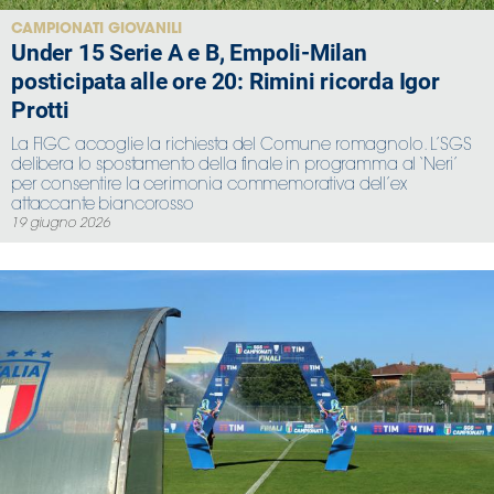
CAMPIONATI GIOVANILI
Under 15 Serie A e B, Empoli-Milan
posticipata alle ore 20: Rimini ricorda Igor
Protti
La FIGC accoglie la richiesta del Comune romagnolo. L’SGS
delibera lo spostamento della finale in programma al ‘Neri’
per consentire la cerimonia commemorativa dell’ex
attaccante biancorosso
19 giugno 2026