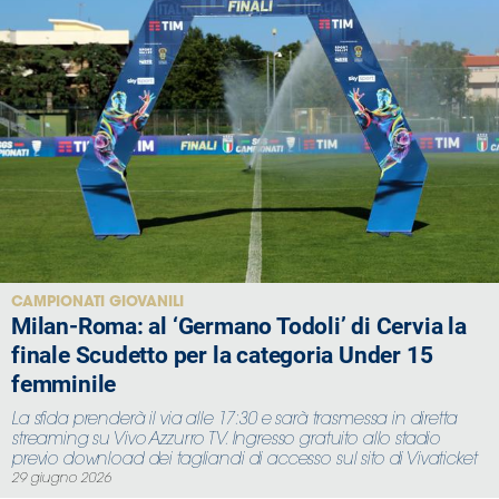
CAMPIONATI GIOVANILI
Milan-Roma: al ‘Germano Todoli’ di Cervia la
finale Scudetto per la categoria Under 15
femminile
La sfida prenderà il via alle 17:30 e sarà trasmessa in diretta
streaming su Vivo Azzurro TV. Ingresso gratuito allo stadio
previo download dei tagliandi di accesso sul sito di Vivaticket
29 giugno 2026