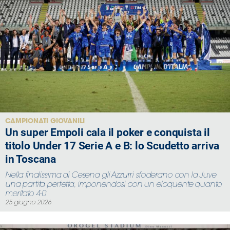
CAMPIONATI GIOVANILI
Un super Empoli cala il poker e conquista il
titolo Under 17 Serie A e B: lo Scudetto arriva
in Toscana
Nella finalissima di Cesena gli Azzurri sfoderano con la Juve
una partita perfetta, imponendosi con un eloquente quanto
meritato 4-0
25 giugno 2026