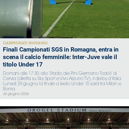
CAMPIONATI GIOVANILI
Finali Campionati SGS in Romagna, entra in
scena il calcio femminile: Inter-Juve vale il
titolo Under 17
Domani alle 17:30, allo ‘Stadio dei Pini Germano Todoli’ di
Cervia (diretta su Sky Sport e Vivo Azzurro TV), il derby d’Italia.
Lunedì 29 giugno la finale a livello Under 15 sarà tra Milan e
Roma
26 giugno 2026