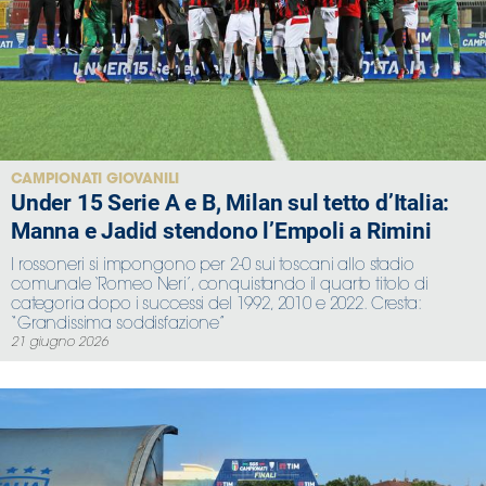
CAMPIONATI GIOVANILI
Under 15 Serie A e B, Milan sul tetto d’Italia:
Manna e Jadid stendono l’Empoli a Rimini
I rossoneri si impongono per 2-0 sui toscani allo stadio
comunale ‘Romeo Neri’, conquistando il quarto titolo di
categoria dopo i successi del 1992, 2010 e 2022. Cresta:
“Grandissima soddisfazione”
21 giugno 2026