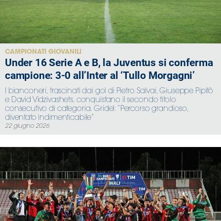
CAMPIONATI GIOVANILI
Under 16 Serie A e B, la Juventus si conferma
campione: 3-0 all’Inter al ‘Tullo Morgagni’
I bianconeri, trascinati dai gol di Pietro Salvai, Giuseppe Pipitò
e David Vidzivashets, conquistano il secondo titolo
consecutivo di categoria. Gridel: “Percorso grandioso,
diventato indimenticabile”
22 giugno 2026