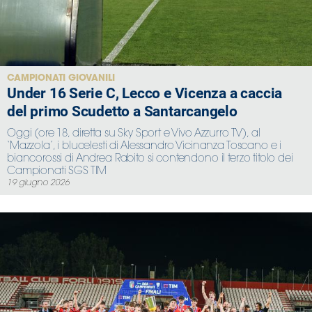
CAMPIONATI GIOVANILI
Under 16 Serie C, Lecco e Vicenza a caccia
del primo Scudetto a Santarcangelo
Oggi (ore 18, diretta su Sky Sport e Vivo Azzurro TV), al
‘Mazzola’, i blucelesti di Alessandro Vicinanza Toscano e i
biancorossi di Andrea Rabito si contendono il terzo titolo dei
Campionati SGS TIM
19 giugno 2026