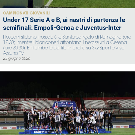
CAMPIONATI GIOVANILI
Under 17 Serie A e B, ai nastri di partenza le
semifinali: Empoli-Genoa e Juventus-Inter
I toscani sfidano i rossoblù a Santarcangelo di Romagna (ore
17.30), mentre i bianconeri affrontano i nerazzurri a Cesena
(ore 20.30). Entrambe le partite in diretta su Sky Sport e Vivo
Azzurro TV
23 giugno 2026