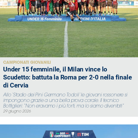
CAMPIONATI GIOVANILI
Under 15 femminile, il Milan vince lo
Scudetto: battuta la Roma per 2-0 nella finale
di Cervia
Allo ‘Stadio dei Pini Germano Todoli’ le giovani rossonere si
impongono grazie a una bella prova corale. Il tecnico
Bottiglieri: “Non eravamo i più forti, ma lo siamo diventati”
29 giugno 2026