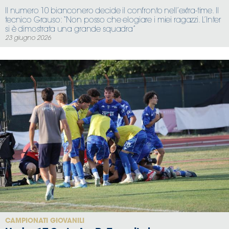
Il numero 10 bianconero decide il confronto nell’extra-time. Il
tecnico Grauso: “Non posso che elogiare i miei ragazzi. L’Inter
si è dimostrata una grande squadra”
23 giugno 2026
CAMPIONATI GIOVANILI