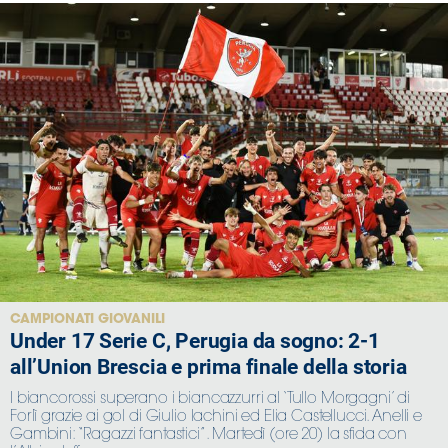
CAMPIONATI GIOVANILI
Under 17 Serie C, Perugia da sogno: 2-1
all’Union Brescia e prima finale della storia
I biancorossi superano i biancazzurri al ‘Tullo Morgagni’ di
Forlì grazie ai gol di Giulio Iachini ed Elia Castellucci. Anelli e
Gambini: “Ragazzi fantastici”. Martedì (ore 20) la sfida con