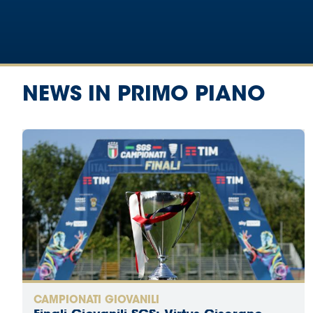
Area
Media
Contatti
NEWS IN PRIMO PIANO
Assicurazione
Social media
CAMPIONATI GIOVANILI