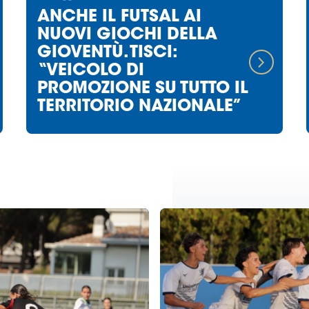
ANCHE IL FUTSAL AI
NUOVI GIOCHI DELLA
GIOVENTÙ. TISCI:
“VEICOLO DI
PROMOZIONE SU TUTTO IL
TERRITORIO NAZIONALE”