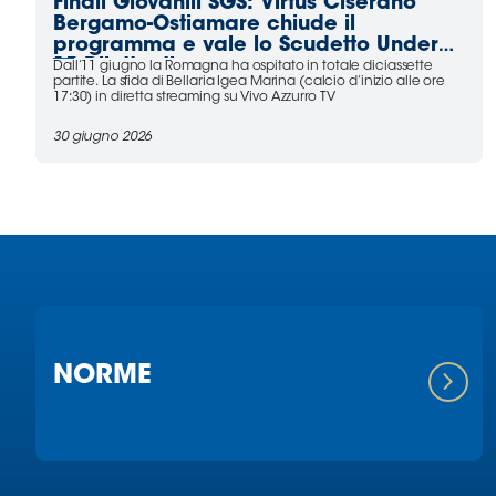
Finali Giovanili SGS: Virtus Ciserano
Bergamo-Ostiamare chiude il
programma e vale lo Scudetto Under
15 Dilettanti
Dall’11 giugno la Romagna ha ospitato in totale diciassette
partite. La sfida di Bellaria Igea Marina (calcio d’inizio alle ore
17:30) in diretta streaming su Vivo Azzurro TV
30 giugno 2026
NORME