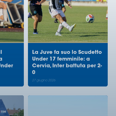
l
La Juve fa suo lo Scudetto
a
Under 17 femminile: a
Under
Cervia, Inter battuta per 2-
0
27 giugno 2026