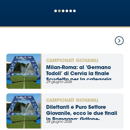
CAMPIONATI GIOVANILI
Milan-Roma: al ‘Germano
Todoli’ di Cervia la finale
Scudetto per la categoria
29 giugno 2026
Under 15 femminile
CAMPIONATI GIOVANILI
Dilettanti e Puro Settore
Giovanile, ecco le due finali
in Romagna: Grifone-
28 giugno 2026
Piacenza vale lo Scudetto