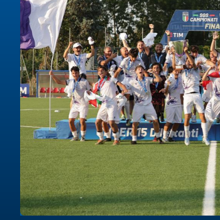
B
Femminile
Museo
del
Calcio
a
la
Shop
I
partner
delle
nazionali
Assicurazione
Cerca
Whistleblowing