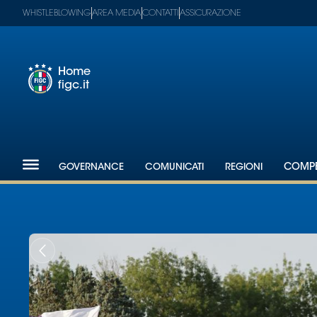
WHISTLEBLOWING
AREA MEDIA
CONTATTI
ASSICURAZIONE
Home
figc.it
Footer
1
Federazione
GOVERNANCE
COMUNICATI
REGIONI
COMPE
Nazionali
Partner
Tecnici
SGS
Paralimpico
Serie
A
Women
Serie