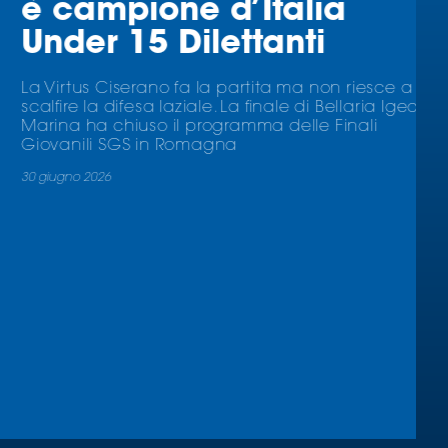
è campione d’Italia
Under 15 Dilettanti
La Virtus Ciserano fa la partita ma non riesce a
scalfire la difesa laziale. La finale di Bellaria Igea
Marina ha chiuso il programma delle Finali
Giovanili SGS in Romagna
30 giugno 2026