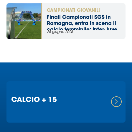
Under 17
CAMPIONATI GIOVANILI
Finali Campionati SGS in
Romagna, entra in scena il
calcio femminile: Inter-Juve
26 giugno 2026
vale il titolo Under 17
CALCIO + 15