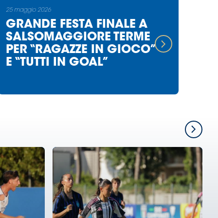
25 maggio 2026
GRANDE FESTA FINALE A
SALSOMAGGIORE TERME
PER “RAGAZZE IN GIOCO”
E “TUTTI IN GOAL”