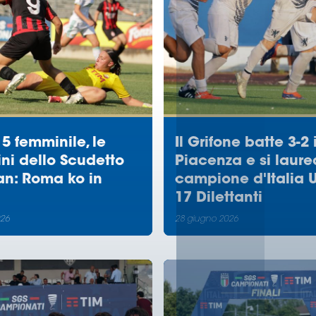
5 femminile, le
Il Grifone batte 3-2 i
ni dello Scudetto
Piacenza e si laure
an: Roma ko in
campione d'Italia 
17 Dilettanti
026
28 giugno 2026