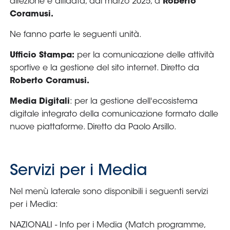
Serie
B
Femminile
Museo
del
Calcio
Shop
I
partner
delle
nazionali
Assicurazione
Cerca
Whistleblowing