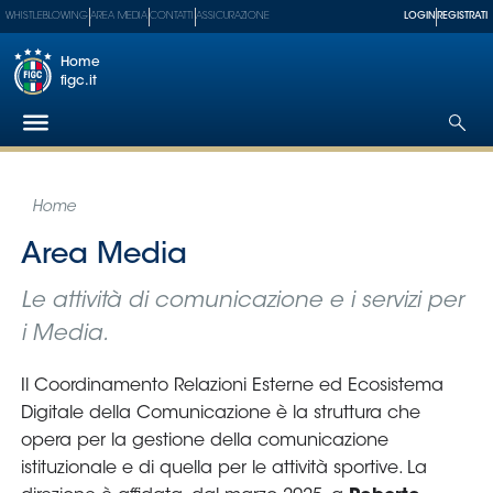
WHISTLEBLOWING
AREA MEDIA
CONTATTI
ASSICURAZIONE
LOGIN
REGISTRATI
Home
figc.it
Federazione
Nazionali
Partner
Tecnici
SGS
Paralimpico
Serie
A
Women