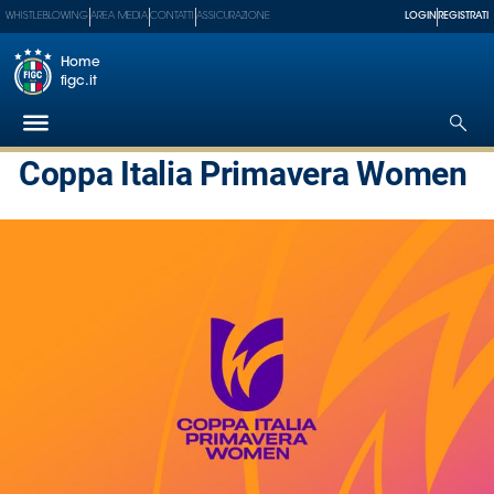
WHISTLEBLOWING
AREA MEDIA
CONTATTI
ASSICURAZIONE
LOGIN
REGISTRATI
Home
figc.it
Coppa Italia Primavera Women
Federazione
Nazionali
Partner
Tecnici
SGS
Paralimpico
Serie
A
Women