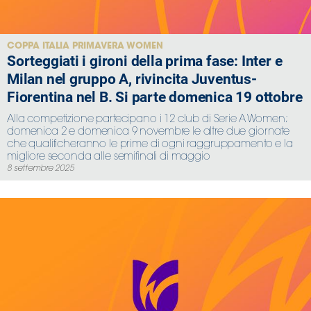
Serie
B
Femminile
COPPA ITALIA PRIMAVERA WOMEN
Sorteggiati i gironi della prima fase: Inter e
Museo
Milan nel gruppo A, rivincita Juventus-
del
Calcio
Fiorentina nel B. Si parte domenica 19 ottobre
Shop
Alla competizione partecipano i 12 club di Serie A Women;
I
domenica 2 e domenica 9 novembre le altre due giornate
che qualificheranno le prime di ogni raggruppamento e la
partner
migliore seconda alle semifinali di maggio
delle
8 settembre 2025
nazionali
Assicurazione
Cerca
Whistleblowing