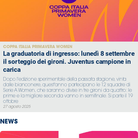
Area
Media
Contatti
COPPA ITALIA PRIMAVERA WOMEN
La graduatoria di ingresso: lunedì 8 settembre
Assicurazione
il sorteggio dei gironi. Juventus campione in
carica
Social media
Dopo l'edizione sperimentale della passata stagione, vinta
dalle bianconere, quest'anno partecipano le 12 squadre di
Serie A Women, che saranno divise in tre gironi da quattro: le
prime e la migliore seconda vanno in semifinale. Si parte il 19
ottobre
27 agosto 2025
NEWS