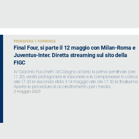
PRIMAVERA 1 FEMMINILE
Final Four, si parte il 12 maggio con Milan-Roma e
Juventus-Inter. Diretta streaming sul sito della
FIGC
Al ‘Giacinto Facchetti’ di Cologno al Serio la prima semifinale (ore
11.30) vedrà protagoniste le rossonere e le campionesse in carica,
alle 17.30 la seconda sfida. Il 14 maggio alle ore 17.30 la finalissima.
Aperte le procedure di accreditamento per i media
2 maggio 2023