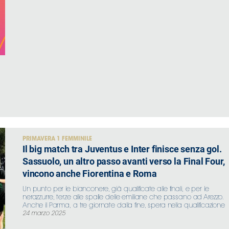
PRIMAVERA 1 FEMMINILE
Il big match tra Juventus e Inter finisce senza gol.
Sassuolo, un altro passo avanti verso la Final Four,
vincono anche Fiorentina e Roma
Un punto per le bianconere, già qualificate alle finali, e per le
nerazzurre, terze alle spalle delle emiliane che passano ad Arezzo.
Anche il Parma, a tre giornate dalla fine, spera nella qualificazione
24 marzo 2025