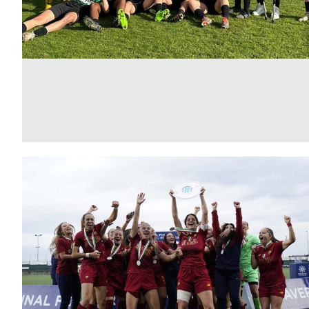
Area
Media
Contatti
Assicurazione
Social media