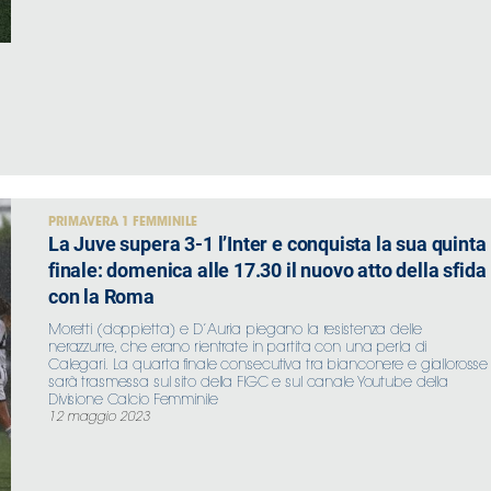
PRIMAVERA 1 FEMMINILE
La Juve supera 3-1 l’Inter e conquista la sua quinta
finale: domenica alle 17.30 il nuovo atto della sfida
con la Roma
Moretti (doppietta) e D’Auria piegano la resistenza delle
nerazzurre, che erano rientrate in partita con una perla di
Calegari. La quarta finale consecutiva tra bianconere e giallorosse
sarà trasmessa sul sito della FIGC e sul canale Youtube della
Divisione Calcio Femminile
12 maggio 2023