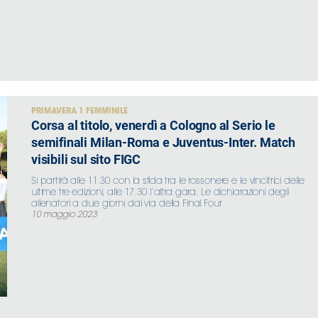
PRIMAVERA 1 FEMMINILE
Corsa al titolo, venerdì a Cologno al Serio le
semifinali Milan-Roma e Juventus-Inter. Match
visibili sul sito FIGC
Si partirà alle 11.30 con la sfida tra le rossonere e le vincitrici delle
ultime tre edizioni, alle 17.30 l’altra gara. Le dichiarazioni degli
allenatori a due giorni dal via della Final Four
10 maggio 2023