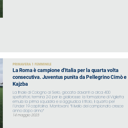
PRIMAVERA 1 FEMMINILE
La Roma è campione d’Italia per la quarta volta
consecutiva. Juventus punita da Pellegrino Cimò e
Kajzba
La finale di Cologno al Serio, giocata davanti a circa 400
spettattori, termina 2-0 per le giallorosse: la formazione di Viglietta
emula la prima squadra e si aggiudica il titolo, il quarto per
l’Under 19 capitolina. Mantovani: "Il livello del campionato cresce
anno dopo anno"
14 maggio 2023