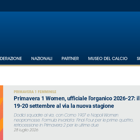
EDERAZIONE
NAZIONALI
PARTNER
MUSEO DEL CALCIO
S
PRIMAVERA 1 FEMMINILE
Primavera 1 Women, ufficiale l'organico 2026-27: il
19-20 settembre al via la nuova stagione
Dodici squadre al via, con Como 1907 e Napoli Women
neopromosse. Formula invariata: Final Four per le prime quattro,
retrocessione in Primavera 2 per le ultime due
28 luglio 2026