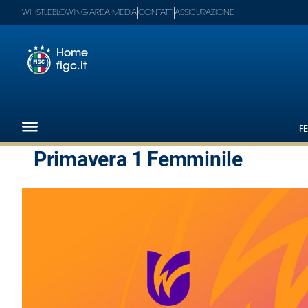
WHISTLEBLOWING
AREA MEDIA
CONTATTI
ASSICURAZIONE
Home
figc.it
Footer
1
F
Federazione
Primavera 1 Femminile
Nazionali
Partner
Tecnici
SGS
Paralimpico
Serie
A
Women
Serie