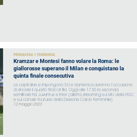
PRIMAVERA 1 FEMMINILE
Kramzar e Montesi fanno volare la Roma: le
giallorosse superano il Milan e conquistano la
quinta finale consecutiva
Le capitoline si impongono 3-0 e domenica avranno l’occasione
di vincere il quarto titolo di fila. Oggi alle 17.30 la seconda
semifinale tra Juventus e Inter (diretta streaming sul sito della FIGC
e sul canale Youtube della Divisione Calcio Femminile)
12 maggio 2023