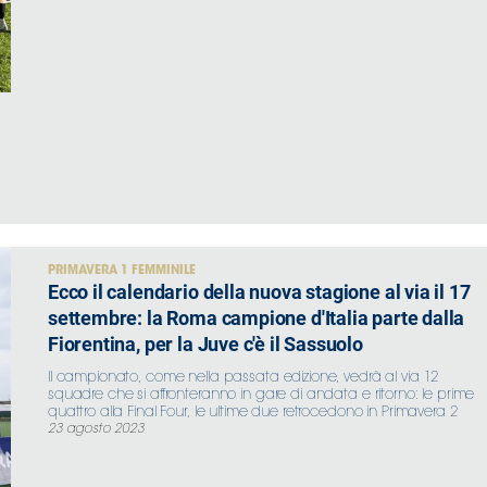
PRIMAVERA 1 FEMMINILE
Ecco il calendario della nuova stagione al via il 17
settembre: la Roma campione d'Italia parte dalla
Fiorentina, per la Juve c'è il Sassuolo
Il campionato, come nella passata edizione, vedrà al via 12
squadre che si affronteranno in gare di andata e ritorno: le prime
quattro alla Final Four, le ultime due retrocedono in Primavera 2
23 agosto 2023