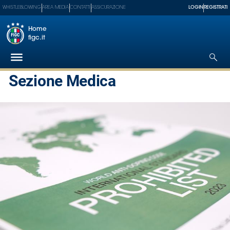
WHISTLEBLOWING
AREA MEDIA
CONTATTI
ASSICURAZIONE
LOGIN
REGISTRATI
Home
figc.it
Sezione Medica
Federazione
Nazionali
Partner
Tecnici
SGS
Paralimpico
Serie
A
Women