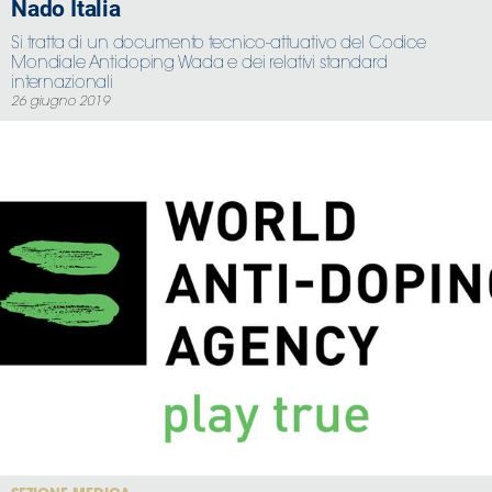
Nado Italia
Si tratta di un documento tecnico-attuativo del Codice
Mondiale Antidoping Wada e dei relativi standard
internazionali
26 giugno 2019