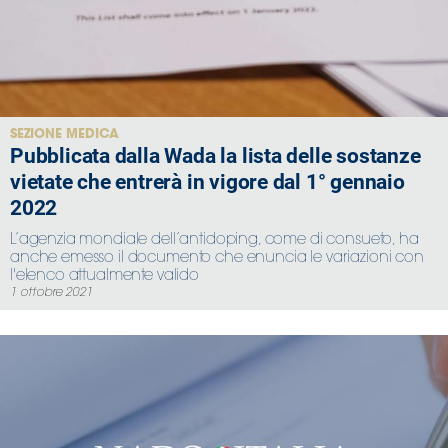
Area
Media
Contatti
SEZIONE MEDICA
Pubblicata dalla Wada la lista delle sostanze
vietate che entrerà in vigore dal 1° gennaio
Assicurazione
2022
Social media
L’agenzia mondiale dell’antidoping, come di consueto, ha
anche emesso il documento che enuncia le variazioni con
l'elenco attualmente valido
1 ottobre 2021