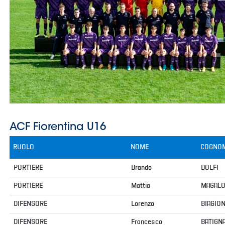
Serie
B
Femminile
Museo
del
Calcio
Shop
I
partner
delle
nazionali
Assicurazione
Cerca
Whistleblowing