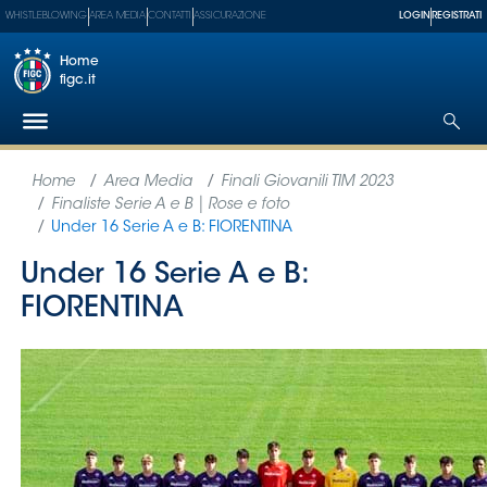
WHISTLEBLOWING
AREA MEDIA
CONTATTI
ASSICURAZIONE
LOGIN
REGISTRATI
Home
figc.it
Federazione
Nazionali
Partner
Tecnici
SGS
Paralimpico
Serie
A
Women