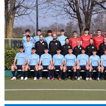
Serie
B
Femminile
Museo
del
Calcio
Shop
I
partner
delle
nazionali
Assicurazione
Cerca
Whistleblowing