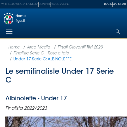
WHISTLEBLOWING
AREA MEDIA
CONTATTI
ASSICURAZIONE
LOGIN
REGISTRATI
Home
figc.it
Federazione
Nazionali
Partner
Tecnici
SGS
Paralimpico
Serie
A
Women