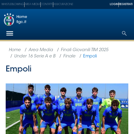
WHISTLEBLOWING
AREA MEDIA
CONTATTI
ASSICURAZIONE
LOGIN
REGISTRATI
Home
figc.it
Federazione
Nazionali
Partner
Tecnici
SGS
Paralimpico
Serie
A
Women