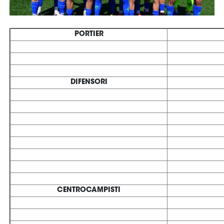
Serie
B
Femminile
Museo
del
Calcio
Shop
I
partner
delle
nazionali
Assicurazione
Cerca
Whistleblowing